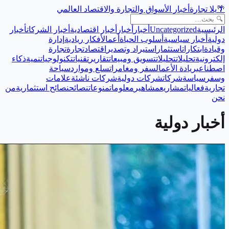
🌴
يلا تجارة
أخبار الأسواق والتجارة والاقتصاد العالمي
الرئيسية
Uncategorized
أخبار
أخبار
أخبار اقتصادية
أخبار الشركات
أخبار
دولية
أخبار سياسية
أسلوب الحياة
أعمال
أفكار ريادية
إدارة
وقيادة
ابتكارات
استثمار
استيراد وتصدير
اقتصاد
تجارة
تجارة
إلكترونية
تحليلات
تحليلات
تسويق ومبيعات
تقارير
تقنيات
تكنولوجيا
تنمية
ذكاء
اصطناعي
ريادة الأعمال
سفر ومغامرات
سلع وموارد
سياحة
وسفر
سياسة
شركات
شركات دولية
شركات ناشئة
علامات
تجارية
فعاليات
مشاريع
مشاهير
معلومات
منوعات
نصائح
نصائح استثمارية
من
نحن
أخبار دولية