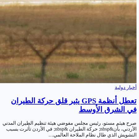
أخبار دولية
تعطل أنظمة GPS يثير قلق حركة الطيران
في الشرق الأوسط
صرح هيثم مستو، رئيس مجلس مفوضي هيئة تنظيم الطيران المدني
الأردني، بأن&nbsp; حركة الطيران &nbsp; في الأردن تأثرت بسبب
التشويش الذي طال نظام الملاحة العالمي…