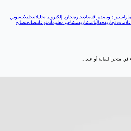
ار
استيراد وتصدير
اقتصاد
تجارة
تجارة إلكترونية
تحليلات
تحليلات
تسويق
لامات تجارية
فعاليات
مشاريع
مشاهير
معلومات
منوعات
نصائح
نصائح
 في متجر البقالة أو عند…