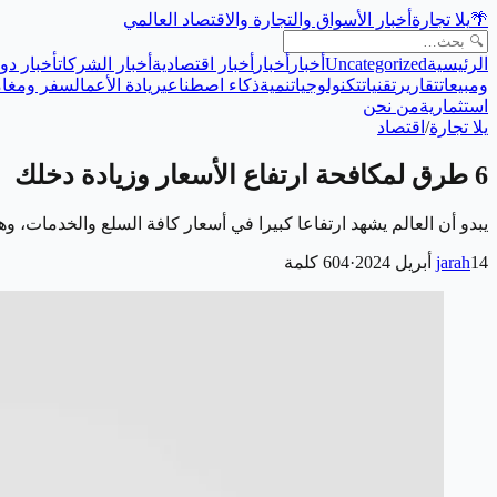
🌴
يلا تجارة
أخبار الأسواق والتجارة والاقتصاد العالمي
الرئيسية
Uncategorized
أخبار
أخبار
أخبار اقتصادية
أخبار الشركات
أخبار دول
ومبيعات
تقارير
تقنيات
تكنولوجيا
تنمية
ذكاء اصطناعي
ريادة الأعمال
سفر ومغام
استثمارية
من نحن
يلا تجارة
/
اقتصاد
6 طرق لمكافحة ارتفاع الأسعار وزيادة دخلك
يبدو أن العالم يشهد ارتفاعا كبيرا في أسعار كافة السلع والخدمات، 
14 أبريل 2024
jarah
·
604
كلمة