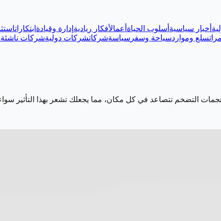
ية
أخبار سياسية
أسلوب الحياة
أعمال
أفكار ريادية
إدارة وقيادة
ابتكارات
استثم
رات
سلع وموارد
سياحة وسفر
سياسة
شركات
شركات دولية
شركات ناشئة
ع
وهجمات التضخم تتصاعد في كل مكان، مما يجعلك تشعر بهذا التأثير سواء