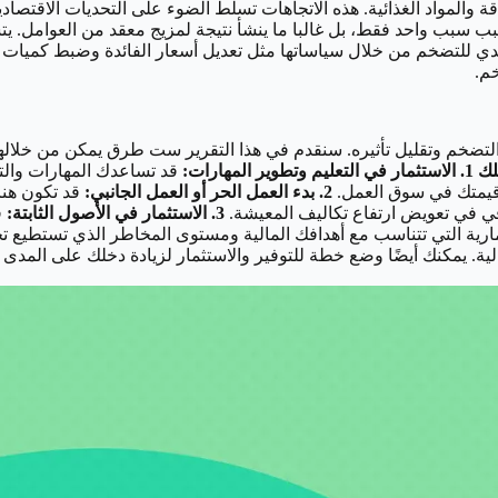
والمواد الغذائية.
هذه الاتجاهات تسلط الضوء على التحديات الاقتصادية
 سبب واحد فقط، بل غالبا ما ينشأ نتيجة لمزيج معقد من العوامل. يت
دي للتضخم من خلال سياساتها مثل تعديل أسعار الفائدة وضبط كميات ا
م.
التضخم وتقليل تأثيره. سنقدم في هذا التقرير ست طرق يمكن من خلالها 
1. الاستثمار في التعليم وتطوير المهارات:
قد تساعدك المهارات وال
ة قيمتك في سوق العمل.
2. بدء العمل الحر أو العمل الجانبي:
قد تكون هنا
في في تعويض ارتفاع تكاليف المعيشة.
3. الاستثمار في الأصول الثابتة:
رية التي تتناسب مع أهدافك المالية ومستوى المخاطر الذي تستطيع تح
الية. يمكنك أيضًا وضع خطة للتوفير والاستثمار لزيادة دخلك على المدى 