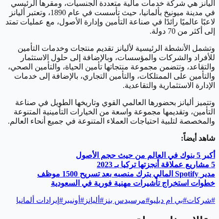
أليانز هي شركة خدمات مالية متعددة الجنسيات، ومقرها الرئيسي
في مدينة ميونيخ بألمانيا، حيث تأسست في عام 1890، وتعتبر أليانز
لاعبًا عالميًا رائدًا في صناعة التأمين وإدارة الأصول، مع عمليات تمتد
إلى أكثر من 70 دولة.
وتشمل الأنشطة الرئيسية لأليانز تقديم منتجات وخدمات التأمين
للأفراد والشركات والمؤسسات، وبالإضافة إلى حلول الاستثمار
والتقاعد، وتتضمن مجموعة منتجاتها تأمين الحياة، والتأمين الصحي،
والتأمين على الممتلكات، والتأمين التجاري، بالإضافة إلى خدمات
الإدارة الاستثمارية والتقاعدية.
وتتميز أليانز بحضورها العالمي القوي وتاريخها الطويل في صناعة
التأمين، وتقديمها مجموعة واسعة من الخيارات التأمينية المتنوعة
والمخصصة لتلبية احتياجات العملاء المتنوعة في جميع أنحاء العالم.
شاهد أيضاً:
أكبر 5 بنوك في العالم من حيث حجم الأصول
5
مشاريع عملاقة أنجزتها تركيا بـ 2023
مدير
Spotify
المالي يترك منصبه بعد تسريح 1500 موظف
خطوات استخراج تأشيرات مهنية فورية في السعودية
#
شركات
#
بي ام دبليو
#
مرسيدس بنز
#
أليانز
#
أونيبر
#
إيرادات ألمانيا