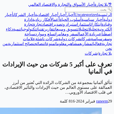
🌴
يلا تجارة
أخبار الأسواق والتجارة والاقتصاد العالمي
الرئيسية
Uncategorized
أخبار
أخبار
أخبار اقتصادية
أخبار الشركات
أخبار
دولية
أخبار سياسية
أسلوب الحياة
أعمال
أفكار ريادية
إدارة
وقيادة
ابتكارات
استثمار
استيراد وتصدير
اقتصاد
تجارة
تجارة
إلكترونية
تحليلات
تحليلات
تسويق ومبيعات
تقارير
تقنيات
تكنولوجيا
تنمية
ذكاء
اصطناعي
ريادة الأعمال
سفر ومغامرات
سلع وموارد
سياحة
وسفر
سياسة
شركات
شركات دولية
شركات ناشئة
علامات
تجارية
فعاليات
مشاريع
مشاهير
معلومات
منوعات
نصائح
نصائح استثمارية
من
نحن
يلا تجارة
/
شركات
تعرف على أكبر 5 شركات من حيث الإيرادات
في ألمانيا
تتألق ألمانيا بمجموعة من الشركات الرائدة التي تُعتبر من أبرز
العمالقة على مستوى العالم من حيث الإيرادات والتأثير الاقتصادي،
في قلب الاقتصاد الأوروبي…
29 فبراير 2024
raneem
·
816
كلمة