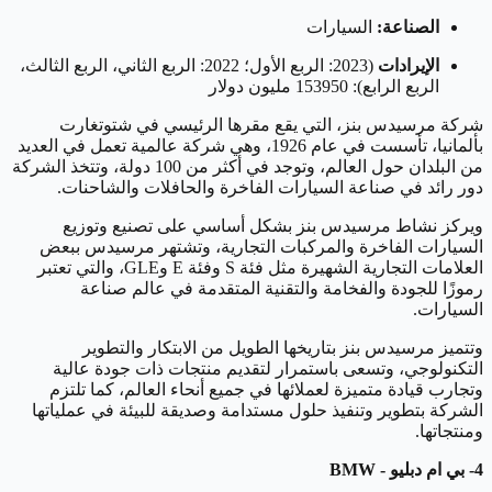
الصناعة:
السيارات
الإيرادات
(2023: الربع الأول؛ 2022: الربع الثاني، الربع الثالث،
الربع الرابع): 153950 مليون دولار
شركة مرسيدس بنز، التي يقع مقرها الرئيسي في شتوتغارت
بألمانيا، تأسست في عام 1926، وهي شركة عالمية تعمل في العديد
من البلدان حول العالم، وتوجد في أكثر من 100 دولة، وتتخذ الشركة
دور رائد في صناعة السيارات الفاخرة والحافلات والشاحنات.
ويركز نشاط مرسيدس بنز بشكل أساسي على تصنيع وتوزيع
السيارات الفاخرة والمركبات التجارية، وتشتهر مرسيدس ببعض
العلامات التجارية الشهيرة مثل فئة S وفئة E وGLE، والتي تعتبر
رموزًا للجودة والفخامة والتقنية المتقدمة في عالم صناعة
السيارات.
وتتميز مرسيدس بنز بتاريخها الطويل من الابتكار والتطوير
التكنولوجي، وتسعى باستمرار لتقديم منتجات ذات جودة عالية
وتجارب قيادة متميزة لعملائها في جميع أنحاء العالم، كما تلتزم
الشركة بتطوير وتنفيذ حلول مستدامة وصديقة للبيئة في عملياتها
ومنتجاتها.
4- بي ام دبليو - BMW