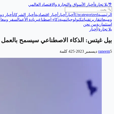
🌴
يلا تجارة
أخبار الأسواق والتجارة والاقتصاد العالمي
الرئيسية
Uncategorized
أخبار
أخبار
أخبار اقتصادية
أخبار الشركات
أخبار دول
ومبيعات
تقارير
تقنيات
تكنولوجيا
تنمية
ذكاء اصطناعي
ريادة الأعمال
سفر ومغام
استثمارية
من نحن
يلا تجارة
/
أخبار
بيل غيتس: الذكاء الاصطناعي سيسمح بالعمل 3 أيام أسبوعياً
5 ديسمبر 2023
raneem
·
425
كلمة