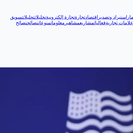
ار
استيراد وتصدير
اقتصاد
تجارة
تجارة إلكترونية
تحليلات
تحليلات
تسويق
لامات تجارية
فعاليات
مشاريع
مشاهير
معلومات
منوعات
نصائح
نصائح