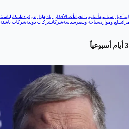
ية
أخبار سياسية
أسلوب الحياة
أعمال
أفكار ريادية
إدارة وقيادة
ابتكارات
استثم
رات
سلع وموارد
سياحة وسفر
سياسة
شركات
شركات دولية
شركات ناشئة
ع