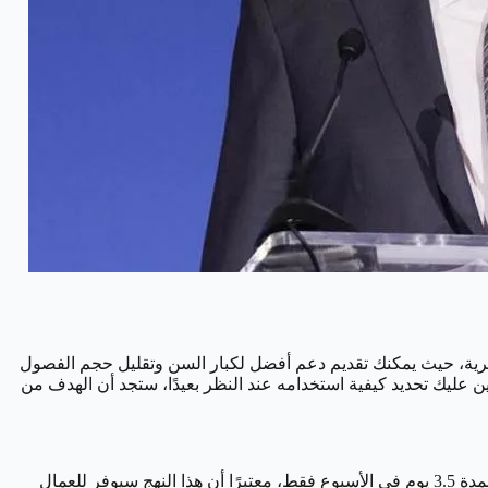
البشرية، حيث يمكنك تقديم دعم أفضل لكبار السن وتقليل حجم الفصول
ن عليك تحديد كيفية استخدامه عند النظر بعيدًا، ستجد أن الهدف من
من جهة أخرى أشار "جيمي ديمون" الرئيس التنفيذي لبنك جيه بي مورغان في تصريح حديث، إلى أن الجيل القادم من العمال سيقوم بالعمل لمدة 3.5 يوم في الأسبوع فقط، معتبرًا أن هذا النهج سيوفر للعمال