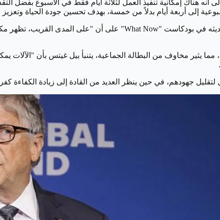
نه هناك إمكانية تنفيذ العمل لثلاثة أيام فقط في الأسبوع بفضل التق
عية إلى أربعة أيام بدلاً من خمسة، بهدف تحسين جودة الحياة وتعزيز الإ
وشدد المؤسس المشارك لشركة البرمجيات "مايكروسوفت" خلال حديثه في بود
يثير مخاوف من البطالة الجماعية، يتنبأ بيل غيتس بأن "الآلات يمكنها 
 لتقليل جهودهم، في حين ينظر العديد من القادة إلى زيادة الكفاءة 