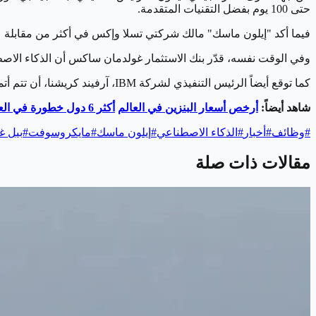
حتى 100 يوم بفضل التقنيات المتقدمة.
فيما أكد "إيلون ماسك" مالك شركتي تسلا وإكس في أكثر من مقابلة عل
وفي الوقت نفسه، قدّر بنك الاستثمار غولدمان ساكس أن الذكاء الاصطناعي قد يحل محل ما يعادل 300 مليون وظيفة بد
كما توقع أيضاً الرئيس التنفيذي لشركة IBM، آرفيند كريشنا، أن تتم أتمتة "الوظائف الإدارية المتكررة" أولاً، مؤكدًا في الوقت نفسه أن ذلك لا يعني بالضرورة أن البشر سيكونون عاطلين عن العمل.
شاهد أيضاً:
أرخص أسعار البنزين في العالم
أكثر 6 دول خطورة في العالم عام 2023
#
وظائف
#
أخبار
#
الذكاء الاصطناعي
#
إيلون ماسك
#
مايكروسوفت
#
بيل غ
مقالات ذات صلة