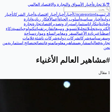
🌴
يلا تجارة
أخبار الأسواق والتجارة والاقتصاد العالمي
الرئيسية
Uncategorized
أخبار
أخبار
أخبار اقتصادية
أخبار الشركات
أخبار
دولية
أخبار سياسية
أسلوب الحياة
أعمال
أفكار ريادية
إدارة
وقيادة
ابتكارات
استثمار
استيراد وتصدير
اقتصاد
تجارة
تجارة
إلكترونية
تحليلات
تحليلات
تسويق ومبيعات
تقارير
تقنيات
تكنولوجيا
تنمية
ذكاء
اصطناعي
ريادة الأعمال
سفر ومغامرات
سلع وموارد
سياحة
وسفر
سياسة
شركات
شركات دولية
شركات ناشئة
علامات
تجارية
فعاليات
مشاريع
مشاهير
معلومات
منوعات
نصائح
نصائح استثمارية
من
نحن
#
مشاهير العالم الأغنياء
1
مقال