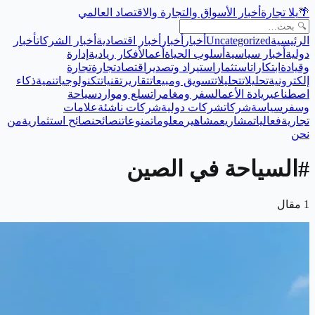
🌴
يلا تجارة
أخبار الأسواق والتجارة والاقتصاد العالمي
الرئيسية
Uncategorized
أخبار
أخبار
أخبار اقتصادية
أخبار الشركات
أخبار
دولية
أخبار سياسية
أسلوب الحياة
أعمال
أفكار ريادية
إدارة
وقيادة
ابتكارات
استثمار
استيراد وتصدير
اقتصاد
تجارة
تجارة
إلكترونية
تحليلات
تحليلات
تسويق ومبيعات
تقارير
تقنيات
تكنولوجيا
تنمية
ذكاء
اصطناعي
ريادة الأعمال
سفر ومغامرات
سلع وموارد
سياحة
وسفر
سياسة
شركات
شركات دولية
شركات ناشئة
علامات
تجارية
فعاليات
مشاريع
مشاهير
معلومات
منوعات
نصائح
نصائح استثمارية
من
نحن
#
السياحة في الصين
1
مقال