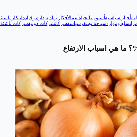
ية
أخبار سياسية
أسلوب الحياة
أعمال
أفكار ريادية
إدارة وقيادة
ابتكارات
استثم
رات
سلع وموارد
سياحة وسفر
سياسة
شركات
شركات دولية
شركات ناشئة
ع