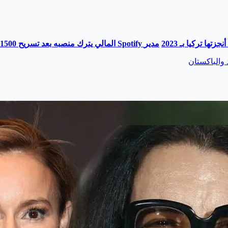
تها تركيا بـ 2023
مدير
Spotify
المالي يترك منصبه بعد تسريح 1500 موظف
د والباكستان