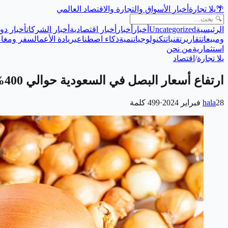
🌴
يلا تجارة
أخبار الأسواق والتجارة والاقتصاد العالمي
الرئيسية
Uncategorized
أخبار
أخبار
أخبار اقتصادية
أخبار الشركات
أخبار دول
ومبيعات
تقارير
تقنيات
تكنولوجيا
تنمية
ذكاء اصطناعي
ريادة الأعمال
سفر ومغام
استثمارية
من نحن
يلا تجارة
/
اقتصاد
ارتفاع أسعار البصل في السعودية حوالي 400%؟ ما هي اسباب الارتفاع
28 فبراير 2024
hala
·
499
كلمة