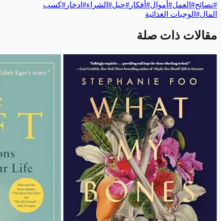
#
نصائح
#
العمل
#
أموال
#
أفكار
#
حيل
#
الشراء
#
ادخار
#
كسب
المال
#
الوجبات الغذائية
مقالات ذات صلة