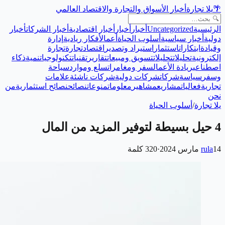
🌴
يلا تجارة
أخبار الأسواق والتجارة والاقتصاد العالمي
الرئيسية
Uncategorized
أخبار
أخبار
أخبار اقتصادية
أخبار الشركات
أخبار
دولية
أخبار سياسية
أسلوب الحياة
أعمال
أفكار ريادية
إدارة
وقيادة
ابتكارات
استثمار
استيراد وتصدير
اقتصاد
تجارة
تجارة
إلكترونية
تحليلات
تحليلات
تسويق ومبيعات
تقارير
تقنيات
تكنولوجيا
تنمية
ذكاء
اصطناعي
ريادة الأعمال
سفر ومغامرات
سلع وموارد
سياحة
وسفر
سياسة
شركات
شركات دولية
شركات ناشئة
علامات
تجارية
فعاليات
مشاريع
مشاهير
معلومات
منوعات
نصائح
نصائح استثمارية
من
نحن
يلا تجارة
/
أسلوب الحياة
4 حيل بسيطة لتوفير المزيد من المال
14 مارس 2024
rula
·
320
كلمة