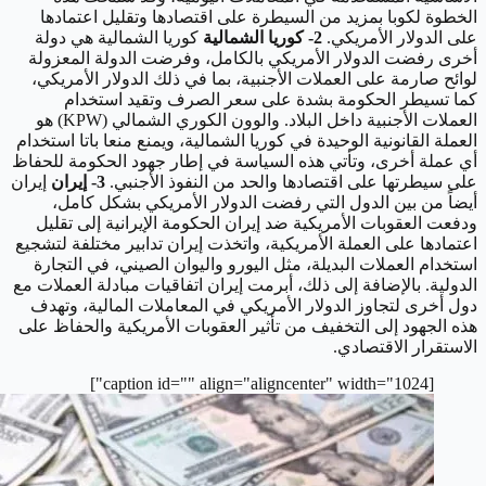
الخطوة لكوبا بمزيد من السيطرة على اقتصادها وتقليل اعتمادها
على الدولار الأمريكي.
2- كوريا الشمالية
كوريا الشمالية هي دولة
أخرى رفضت الدولار الأمريكي بالكامل، وفرضت الدولة المعزولة
لوائح صارمة على العملات الأجنبية، بما في ذلك الدولار الأمريكي،
كما تسيطر الحكومة بشدة على سعر الصرف وتقيد استخدام
العملات الأجنبية داخل البلاد.
والوون الكوري الشمالي (KPW) هو
العملة القانونية الوحيدة في كوريا الشمالية، ويمنع منعا باتا استخدام
أي عملة أخرى، وتأتي هذه السياسة في إطار جهود الحكومة للحفاظ
على سيطرتها على اقتصادها والحد من النفوذ الأجنبي.
3- إيران
إيران
أيضاً من بين الدول التي رفضت الدولار الأمريكي بشكل كامل،
ودفعت العقوبات الأمريكية ضد إيران الحكومة الإيرانية إلى تقليل
اعتمادها على العملة الأمريكية، واتخذت إيران تدابير مختلفة لتشجيع
استخدام العملات البديلة، مثل اليورو واليوان الصيني، في التجارة
الدولية.
بالإضافة إلى ذلك، أبرمت إيران اتفاقيات مبادلة العملات مع
دول أخرى لتجاوز الدولار الأمريكي في المعاملات المالية، وتهدف
هذه الجهود إلى التخفيف من تأثير العقوبات الأمريكية والحفاظ على
الاستقرار الاقتصادي.
[caption id="" align="aligncenter" width="1024"]