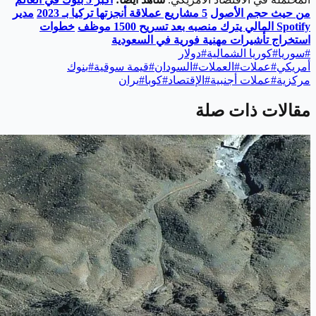
من حيث حجم الأصول
5
مشاريع عملاقة أنجزتها تركيا بـ 2023
مدير
Spotify
المالي يترك منصبه بعد تسريح 1500 موظف
خطوات
استخراج تأشيرات مهنية فورية في السعودية
#
سوريا
#
كوريا الشمالية
#
دولار
أمريكي
#
عملات
#
العملات
#
السودان
#
قيمة سوقية
#
بنوك
مركزية
#
عملات أجنبية
#
الإقتصاد
#
كوبا
#
يران
مقالات ذات صلة