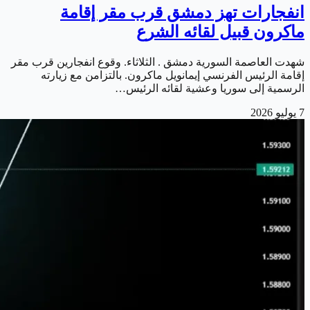
انفجارات تهز دمشق قرب مقر إقامة
ماكرون قبيل لقائه الشرع
شهدت العاصمة السورية دمشق . الثلاثاء. وقوع انفجارين قرب مقر
إقامة الرئيس الفرنسي إيمانويل ماكرون. بالتزامن مع زيارته
الرسمية إلى سوريا وعشية لقائه الرئيس…
7 يوليو 2026