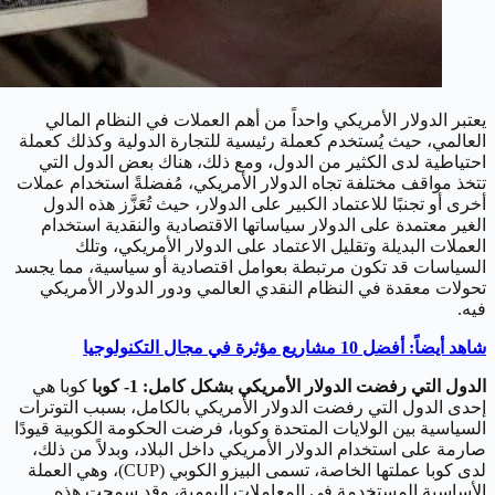
يعتبر الدولار الأمريكي واحداً من أهم العملات في النظام المالي
العالمي، حيث يُستخدم كعملة رئيسية للتجارة الدولية وكذلك كعملة
احتياطية لدى الكثير من الدول، ومع ذلك، هناك بعض الدول التي
تتخذ مواقف مختلفة تجاه الدولار الأمريكي، مُفضلةً استخدام عملات
أخرى أو تجنبًا للاعتماد الكبير على الدولار، حيث تُعَزَّز هذه الدول
الغير معتمدة على الدولار سياساتها الاقتصادية والنقدية استخدام
العملات البديلة وتقليل الاعتماد على الدولار الأمريكي، وتلك
السياسات قد تكون مرتبطة بعوامل اقتصادية أو سياسية، مما يجسد
تحولات معقدة في النظام النقدي العالمي ودور الدولار الأمريكي
فيه.
شاهد أيضاً: أفضل 10 مشاريع مؤثرة في مجال التكنولوجيا
الدول التي رفضت الدولار الأمريكي بشكل كامل:
1- كوبا
كوبا هي
إحدى الدول التي رفضت الدولار الأمريكي بالكامل، بسبب التوترات
السياسية بين الولايات المتحدة وكوبا، فرضت الحكومة الكوبية قيودًا
صارمة على استخدام الدولار الأمريكي داخل البلاد، وبدلاً من ذلك،
لدى كوبا عملتها الخاصة، تسمى البيزو الكوبي (CUP)، وهي العملة
الأساسية المستخدمة في المعاملات اليومية، وقد سمحت هذه