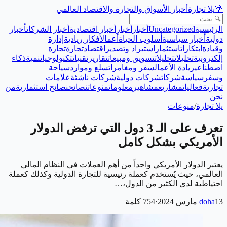
🌴
يلا تجارة
أخبار الأسواق والتجارة والاقتصاد العالمي
الرئيسية
Uncategorized
أخبار
أخبار
أخبار اقتصادية
أخبار الشركات
أخبار
دولية
أخبار سياسية
أسلوب الحياة
أعمال
أفكار ريادية
إدارة
وقيادة
ابتكارات
استثمار
استيراد وتصدير
اقتصاد
تجارة
تجارة
إلكترونية
تحليلات
تحليلات
تسويق ومبيعات
تقارير
تقنيات
تكنولوجيا
تنمية
ذكاء
اصطناعي
ريادة الأعمال
سفر ومغامرات
سلع وموارد
سياحة
وسفر
سياسة
شركات
شركات دولية
شركات ناشئة
علامات
تجارية
فعاليات
مشاريع
مشاهير
معلومات
منوعات
نصائح
نصائح استثمارية
من
نحن
يلا تجارة
/
منوعات
تعرف على الـ 3 دول التي ترفض الدولار
الأمريكي بشكل كامل
يعتبر الدولار الأمريكي واحداً من أهم العملات في النظام المالي
العالمي، حيث يُستخدم كعملة رئيسية للتجارة الدولية وكذلك كعملة
احتياطية لدى الكثير من الدول،…
13 مارس 2024
doha
·
754
كلمة