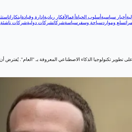
ية
أخبار سياسية
أسلوب الحياة
أعمال
أفكار ريادية
إدارة وقيادة
ابتكارات
استثم
رات
سلع وموارد
سياحة وسفر
سياسة
شركات
شركات دولية
شركات ناشئة
ع
 تطوير تكنولوجيا الذكاء الاصطناعي المعروفة بـ "العام". يُفترض أن