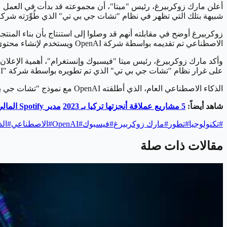
أعلن مارك زوكربيرغ، رئيس "ميتا"، أن مجموعته قد بدأت في العمل على
شبيهة بتلك التي تظهر في نظام "تشات جي بي تي" الذي طُوِّرَته شركة "OpenAI". وقد وُصِفَ هذا الذكاء بأنه يمتلك مستوى عالٍ من القدرة على التفاعل مع المع
زوكربيرغ أوضح في مقابلته أنهم قد وصلوا إلى استنتاج بأن بناء المنتج
الاصطناعي تم تقديمه بواسطة شركة OpenAI ويستخدم لإنشاء محتوى مكتوب باستجابة للتفاعل مع المستخدم.
وأكد مارك زوكربيرغ، رئيس ميتا "فيسبوك وإنستغرام"، أهمية الإعلان ع
على غرار نظام "تشات جي بي تي" الذي تم تطويره بواسطة شركة "OpenAI". وشدد زوكربيرغ على أهمية جذب أفضل الباحثين للعمل على مشكلات طموحة في هذا المجال.
الذكاء الاصطناعي العام، الذي أطلقته OpenAI مع نموذج "تشات جي بي تي"، يتميز بقدرته على إنتاج محتوى متنوع باستجابة لتفاعل المستخدم، وقد أحدث ذلك ثورة في مجال التكنولوجيا والذكاء الاصطناعي.
شاهد أيضاً:
5
مشاريع عملاقة أنجزتها تركيا بـ 2023
مدير
Spotify
المالي 
#
تكنولوجيا
#
تطور
#
مارك زوكربيرغ
#
فيسبوك
#
OpenAI
#
الاصطناعي
#
الذ
مقالات ذات صلة