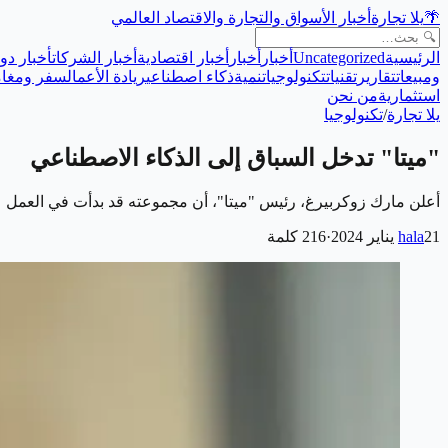
🌴
يلا تجارة
أخبار الأسواق والتجارة والاقتصاد العالمي
الرئيسية
Uncategorized
أخبار
أخبار
أخبار اقتصادية
أخبار الشركات
أخبار دول
ومبيعات
تقارير
تقنيات
تكنولوجيا
تنمية
ذكاء اصطناعي
ريادة الأعمال
سفر ومغام
استثمارية
من نحن
يلا تجارة
/
تكنولوجيا
"ميتا" تدخل السباق إلى الذكاء الاصطناعي
أعلن مارك زوكربيرغ، رئيس "ميتا"، أن مجموعته قد بدأت في العمل على
21 يناير 2024
hala
·
216
كلمة