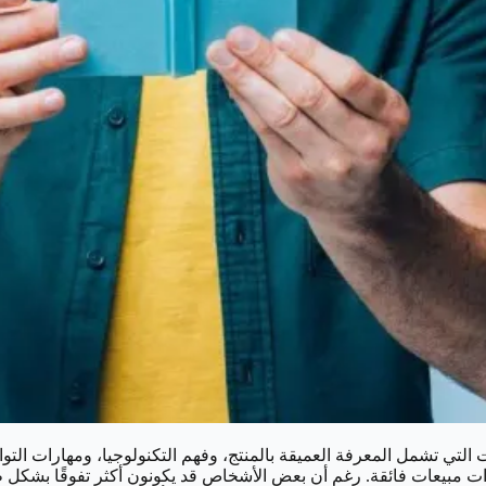
 التي تشمل المعرفة العميقة بالمنتج، وفهم التكنولوجيا، ومهارات التو
رات مبيعات فائقة. رغم أن بعض الأشخاص قد يكونون أكثر تفوقًا بشكل ط