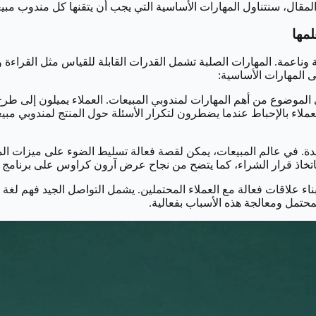
قال، سنتناول المهارات الأساسية التي يجب أن يتقنها كل مندوب مبيعات
وناعمة. المهارات الصلبة تشمل القدرات القابلة للقياس مثل القراءة وا
ى المهارات الأساسية:
ي الموضوع من أهم المهارات لمندوبي المبيعات. العملاء يميلون إلى طر
رض قوي. وفقًا لمقال في مجلة فوربس، يشعر 89٪ من العملاء بالإحباط عندما يضطرون لتكرار الأسئلة
 في عالم المبيعات، يمكن لقصة فعالة تسليط الضوء على ميزات المنت
يتضح من نجاح عرض آرون كراوس على برنامج “Shark Tank” الذي ساعد في إطلاق شركته بنجاح كبير
بناء علاقات فعالة مع العملاء المحتملين. يشمل التواصل الجيد فهم لغ
محتمل ومعالجة هذه الأسباب بفعالية.