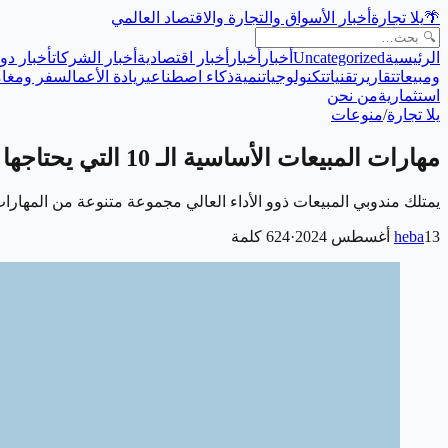
🌴
يلا تجارة
أخبار الأسواق والتجارة والاقتصاد العالمي
الرئيسية
Uncategorized
أخبار
أخبار
أخبار اقتصادية
أخبار الشركات
أخبار دول
ومبيعات
تقارير
تقنيات
تكنولوجيا
تنمية
ذكاء اصطناعي
ريادة الأعمال
سفر ومغام
استثمارية
من نحن
يلا تجارة
/
منوعات
مهارات المبيعات الأساسية الـ 10 التي يحتاجها كل مندوب مبيعات
يمتلك مندوبي المبيعات ذوو الأداء العالي مجموعة متنوعة من المهارا
13 أغسطس 2024
heba
·
624
كلمة