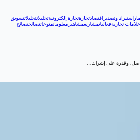
ار
استيراد وتصدير
اقتصاد
تجارة
تجارة إلكترونية
تحليلات
تحليلات
تسويق
لامات تجارية
فعاليات
مشاريع
مشاهير
معلومات
منوعات
نصائح
نصائح
لتواصل، وقدرة على إشراك…