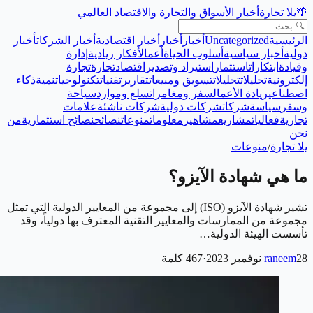
🌴
يلا تجارة
أخبار الأسواق والتجارة والاقتصاد العالمي
الرئيسية
Uncategorized
أخبار
أخبار
أخبار اقتصادية
أخبار الشركات
أخبار
دولية
أخبار سياسية
أسلوب الحياة
أعمال
أفكار ريادية
إدارة
وقيادة
ابتكارات
استثمار
استيراد وتصدير
اقتصاد
تجارة
تجارة
إلكترونية
تحليلات
تحليلات
تسويق ومبيعات
تقارير
تقنيات
تكنولوجيا
تنمية
ذكاء
اصطناعي
ريادة الأعمال
سفر ومغامرات
سلع وموارد
سياحة
وسفر
سياسة
شركات
شركات دولية
شركات ناشئة
علامات
تجارية
فعاليات
مشاريع
مشاهير
معلومات
منوعات
نصائح
نصائح استثمارية
من
نحن
يلا تجارة
/
منوعات
ما هي شهادة الآيزو؟
تشير شهادة الآيزو (ISO) إلى مجموعة من المعايير الدولية التي تمثل
مجموعة من الممارسات والمعايير التقنية المعترف بها دولياً، وقد
تأسست الهيئة الدولية…
28 نوفمبر 2023
raneem
·
467
كلمة