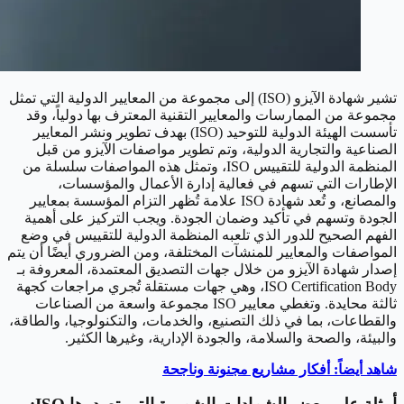
تشير شهادة الآيزو (ISO) إلى مجموعة من المعايير الدولية التي تمثل
مجموعة من الممارسات والمعايير التقنية المعترف بها دولياً، وقد
تأسست الهيئة الدولية للتوحيد (ISO) بهدف تطوير ونشر المعايير
الصناعية والتجارية الدولية، وتم تطوير مواصفات الآيزو من قبل
المنظمة الدولية للتقييس ISO، وتمثل هذه المواصفات سلسلة من
الإطارات التي تسهم في فعالية إدارة الأعمال والمؤسسات،
والمصانع، و تُعد شهادة ISO علامة تُظهر التزام المؤسسة بمعايير
الجودة وتسهم في تأكيد وضمان الجودة. ويجب التركيز على أهمية
الفهم الصحيح للدور الذي تلعبه المنظمة الدولية للتقييس في وضع
المواصفات والمعايير للمنشآت المختلفة، ومن الضروري أيضًا أن يتم
إصدار شهادة الآيزو من خلال جهات التصديق المعتمدة، المعروفة بـ
ISO Certification Body، وهي جهات مستقلة تُجري مراجعات كجهة
ثالثة محايدة. وتغطي معايير ISO مجموعة واسعة من الصناعات
والقطاعات، بما في ذلك التصنيع، والخدمات، والتكنولوجيا، والطاقة،
والبيئة، والصحة والسلامة، والجودة الإدارية، وغيرها الكثير.
شاهد أيضاً: أفكار مشاريع مجنونة وناجحة