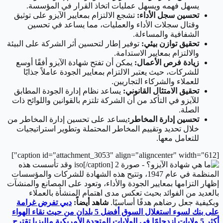
يسهل فهمه ويسهل عمليات اتخاذ القرار في المؤسسة.
تحسين سجل الأداء:
تشجع الالتزام بمعايير الآيزو على توثيق
وقتال سجلات الأداء والعمليات، مما يساعد في تحسين
الشفافية والمساءلة.
تحقيق توازن بيئي:
توفير إطار لتحسين أثر الشركة على البيئة
والالتزام بمعايير الاستدامة.
زيادة فرص الأعمال:
يمكن أن تفتح شهادة الآيزو أفقًا أوسع
للشركات، حيث يعتبر الالتزام بمعايير الجودة عاملاً جذابًا
للعملاء والشركاء التجاريين.
تحقيق الامتثال القانوني:
يساعد نظام إدارة الجودة المطابق
للآيزو في التأكد من أن الشركة تلتزم بالقوانين واللوائح ذات
الصلة.
تحسين إدارة المخاطر:
يساعد على تحسين إدارة المخاطر من
خلال تحديد وتقييم المخاطر المحتملة وتطوير استراتيجيات
للتعامل معها.
[caption id="attachment_3053" align="aligncenter" width="612"]
iso[/caption] وقد تأسست هذه
المنظمة في عام 1947، وتتيح هذه الشهادة للشركات والمؤسسات
إظهار التزامها بمعايير الجودة والأداء، وتعود على المصانع والمنشآت
بالعديد من الفوائد بحيث تعكس مدى اهتمام المنشأة بالعملاء
وبكيفية جعل رضاهم هدفًا أساسيًا.
شاهد أيضاً:
دبي تفرض غرامة
على بنك لسوء استغلال السوق
أفضل 5 بلدان من حيث نقاء الهواء
أكثر 5 ولايات ازدحامًا في الولايات المتحدة الأمريكية
ماليزيا تقترح