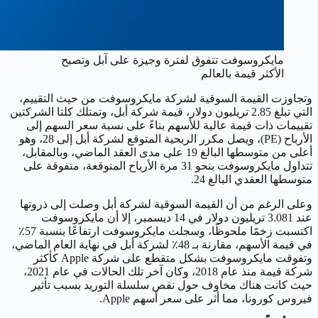
مايكروسوفت تتفوق لفترة وجيزة على آبل وتصبح
الأكثر قيمة بالعالم
وتجاوزت القيمة السوقية لشركة مايكروسوفت من حيث التقييم،
التي تبلغ 2.85 تريليون دولار، قيمة شركة أبل، وتمتلك كلتا الشركتين
تقييمات ذات قيمة عالية للأسهم بناءً على نسبة سعر السهم إلى
الأرباح (PE)، ويصل مكرر الربحية المتوقع لشركة أبل إلى 28، وهو
أعلى من متوسطها البالغ 19 على مدى العقد الماضي، وبالمقابل،
تتداول مايكروسوفت بنحو 31 مرة الأرباح المتوقعة، متفوقة على
متوسطها العقدي البالغ 24.
وعلى الرغم من أن القيمة السوقية لشركة أبل وصلت إلى ذروتها
عند 3.081 تريليون دولار في 14 ديسمبر، إلا أن مايكروسوفت
اكتسبت زخمًا ملحوظًا، وسجلت مايكروسوفت ارتفاعًا بنسبة 57٪
في قيمة الأسهم، مقارنة بـ 48٪ لشركة أبل في نهاية العام الماضي،
وتفوقت مايكروسوفت بشكل متقطع على شركة Apple كأكثر
شركة قيمة منذ عام 2018، وكان آخر تلك الحالات في عام 2021،
حيث كانت هناك مخاوف حول نقص سلسلة التوريد بسبب تأثير
فيروس كورونا، مما أثر على سعر أسهم Apple.