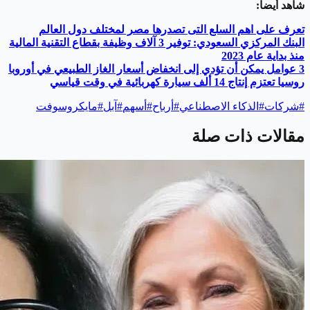
شاهد أيضاً:
تعرف على اهم السلع التى تصدرها مصر لمختلف دول العالم
البنك المركزي السعودي: توفير 3 آلاف وظيفة بقطاع التقنية المالية
منذ بداية عام 2023
3 عوامل يمكن أن تؤدي إلى انخفاض أسعار الغاز الطبيعي في أوروبا
روسيا تعتزم إنتاج 14 ألف سيارة كهربائية في وقت قياسي
#
شركات
#
الذكاء الاصطناعي
#
أرباح
#
أسهم
#
آبل
#
مايكروسوفت
مقالات ذات صلة