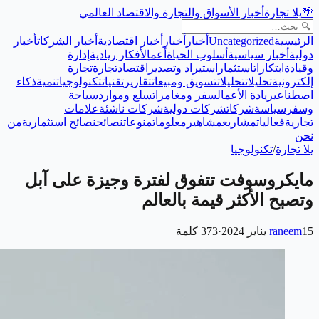
🌴
يلا تجارة
أخبار الأسواق والتجارة والاقتصاد العالمي
الرئيسية
Uncategorized
أخبار
أخبار
أخبار اقتصادية
أخبار الشركات
أخبار
دولية
أخبار سياسية
أسلوب الحياة
أعمال
أفكار ريادية
إدارة
وقيادة
ابتكارات
استثمار
استيراد وتصدير
اقتصاد
تجارة
تجارة
إلكترونية
تحليلات
تحليلات
تسويق ومبيعات
تقارير
تقنيات
تكنولوجيا
تنمية
ذكاء
اصطناعي
ريادة الأعمال
سفر ومغامرات
سلع وموارد
سياحة
وسفر
سياسة
شركات
شركات دولية
شركات ناشئة
علامات
تجارية
فعاليات
مشاريع
مشاهير
معلومات
منوعات
نصائح
نصائح استثمارية
من
نحن
يلا تجارة
/
تكنولوجيا
مايكروسوفت تتفوق لفترة وجيزة على آبل
وتصبح الأكثر قيمة بالعالم
15 يناير 2024
raneem
·
373
كلمة