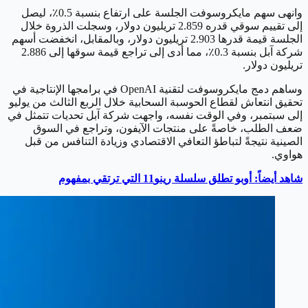
وانهى سهم مايكروسوفت الجلسة على ارتفاع بنسبة 0.5٪، ليصل
إلى تقييم سوقي قدره 2.859 تريليون دولار، وسجلت الذروة خلال
الجلسة قيمة قدرها 2.903 تريليون دولار، وبالمقابل، انخفضت أسهم
شركة آبل بنسبة 0.3٪، مما أدى إلى تراجع قيمة سوقها إلى 2.886
تريليون دولار.
وساهم دمج مايكروسوفت لتقنية OpenAI في برامجها الإنتاجية في
تحقيق انتعاش لقطاع الحوسبة السحابية خلال الربع الثالث من يوليو
إلى سبتمبر، وفي الوقت نفسه، واجهت شركة آبل تحديات تتمثل في
ضعف الطلب، خاصةً على منتجات الآيفون، وتراجع في السوق
الصينية نتيجةً لتباطؤ التعافي الاقتصادي وزيادة التنافس من قبل
هواوي.
شاهد أيضاً: أوبو تطلق سلسلة رينو11 التي ترتقي بمفهوم