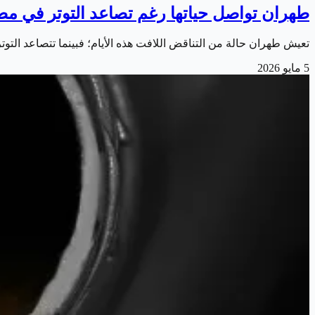
طهران تواصل حياتها رغم تصاعد التوتر في م
تعيش طهران حالة من التناقض اللافت هذه الأيام؛ فبينما تتصاعد التو
5 مايو 2026