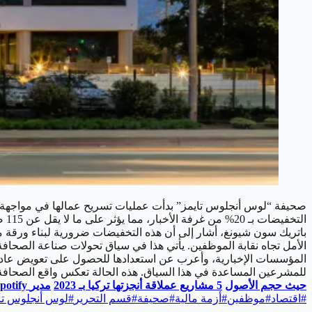
باتريك سون شيونغ، أشار إلى أن هذه التخفيضات ضرورية لبناء ورقة
الأمل تجاه نقابة الموظفين. يأتي هذا في سياق تحولات صناعة الصحافة
المؤسسات الإخبارية، وأعرب عن استعدادها للحصول على تعويض عادل 
للمشرعين المساعدة في هذا السياق. هذه الحالة تعكس واقع الصحافة
حيث حجم الأصول
5
مشاريع عملاقة أنجزتها تركيا بـ 2023
مدير
Spotify
#
اقتصاد
#
موظفين
#
أزمة مالية
#
صحيفة
#
قسم التحرير
#
لوس أنجلوس تا