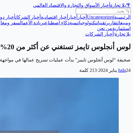
🌴
يلا تجارة
أخبار الأسواق والتجارة والاقتصاد العالمي
الرئيسية
Uncategorized
أخبار
أخبار
أخبار اقتصادية
أخبار الشركات
أخبار دول
ومبيعات
تقارير
تقنيات
تكنولوجيا
تنمية
ذكاء اصطناعي
ريادة الأعمال
سفر ومغام
استثمارية
من نحن
يلا تجارة
/
أخبار الشركات
لوس أنجلوس تايمز تستغني عن أكثر من 20% بسبب أزمة مالية
صحيفة “لوس أنجلوس تايمز” بدأت عمليات تسريح عمالها في مواجهة “
24 يناير 2024
hala
·
213
كلمة