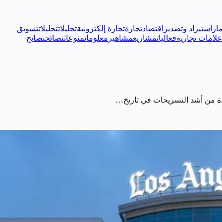
ار
استيراد وتصدير
اقتصاد
تجارة
تجارة إلكترونية
تحليلات
تحليلات
تسويق
لامات تجارية
فعاليات
مشاريع
مشاهير
معلومات
منوعات
نصائح
نصائح
دة من أشد التسريحات في تاريخ…