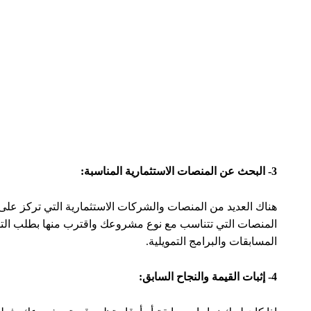
الممولين المحتملين وكن مستعداً لتعديل خطتك التجارية وفقًا ل
شاهد أيضاً:
تعرف على أسماء أكثر الدول المنتجة لزيت الزيتون
أشهر 10 منتجات تركية يتم تصديرها للعالم
5 عملات رقمية رخيصة جداً وسترتفع في 2024
3 عوامل يمكن أن تؤدي إلى انخفاض أسعار الغاز الطبيعي في أوروبا
شارك
By
ضحى أبو فرحة
مارس 25, 2024
استثمار
اقتصاد