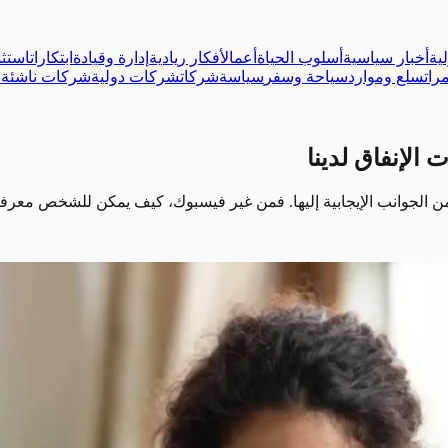
ية
أخبار سياسية
أسلوب الحياة
أعمال
أفكار ريادية
إدارة وقيادة
ابتكارات
استثم
رات
سلع وموارد
سياحة وسفر
سياسة
شركات
شركات دولية
شركات ناشئة
ع
الإنفاق لدينا
ن الجوانب الإيجابية إليها. فمن غير فيسبوك، كيف يمكن للشخص معرفة 