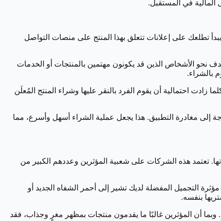
 المالية في المستقبل.
انات تغمرنا في كل مكان على الإنترنت، ومنها وسائل التواصل الاجتماعي. ربما لاحظت أنه بمجرد أن تبحث عن منتج معين على Google، يبدأ تطلعك على إعلانات تتعلق بهذا المنتج على منصات التواصل
هدف نحو الأشخاص الذين قد يكونون مهتمين بالمنتجات أو الخدمات
 بالشراء.
ت هذه الإعلانات جذابة، كلما زادت احتمالية أن يقوم الفرد بالنقر عليها وشراء المنتج المُعلَن
اجة إلى مغادرة التطبيق. هذا يجعل عملية الشراء أسهل وأسرع، مما
ها. تعتمد هذه الشركات على شعبية المؤثرين وعددهم الكبير من
ؤثرة التجميل المفضلة لديك تشير إلى أحمر الشفاه الجديد أو
تريها بنفسه.
ما أن المؤثرين غالبًا ما يقدمون منتجات بمظهر مغرٍ وجذاب، فقد