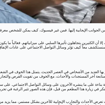
 الجوانب الإيجابية إليها. فمن غير فيسبوك، كيف يمكن للشخص معرفة مث
لا أن الكثيرين يتجاهلون تأثيرها السلبي على ميزانياتهم. فغالباً ما ي
سنستكشف معاً كيف تؤثر وسائل التواصل الاجتماعي على عادات الإنفاق لد
ما (FOMO) هي تجربة شائعة تشعر بها العديد من الأشخاص في العصر الحديث. يتمثل هذا ا
ابعة آخر المستجدات والأحداث، مع الخوف من تفويت الفرص والتجارب 
مالية بناءة على ما ينشره الآخرون على وسائل التواصل الاجتماعي. على
فكر في زيارة هذا المطعم من قبل، فإن هذه الصور تثير الرغبة في تجربة
يث تعرض الأحداث والتجارب الإيجابية للآخرين بشكل مستمر، مما يزيد 