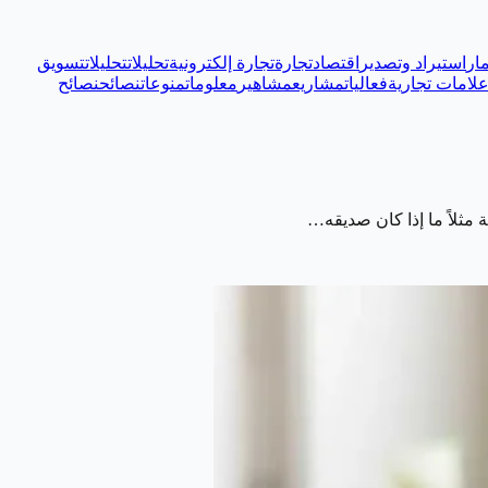
ار
استيراد وتصدير
اقتصاد
تجارة
تجارة إلكترونية
تحليلات
تحليلات
تسويق
لامات تجارية
فعاليات
مشاريع
مشاهير
معلومات
منوعات
نصائح
نصائح
مثلاً ما إذا كان صديقه…