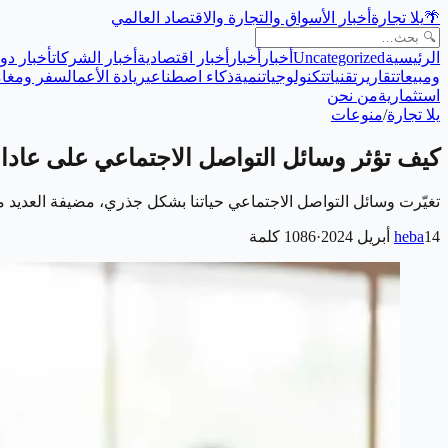
🌴
يلا تجارة
أخبار الأسواق والتجارة والاقتصاد العالمي
الرئيسية
Uncategorized
أخبار
أخبار
أخبار اقتصادية
أخبار الشركات
أخبار دول
ومبيعات
تقارير
تقنيات
تكنولوجيا
تنمية
ذكاء اصطناعي
ريادة الأعمال
سفر ومغام
استثمارية
من نحن
يلا تجارة
/
منوعات
كيف تؤثر وسائل التواصل الاجتماعي على عادات 
تغيّرت وسائل التواصل الاجتماعي حياتنا بشكل جذري، مضيفة العديد م
14 أبريل 2024
heba
·
1086
كلمة