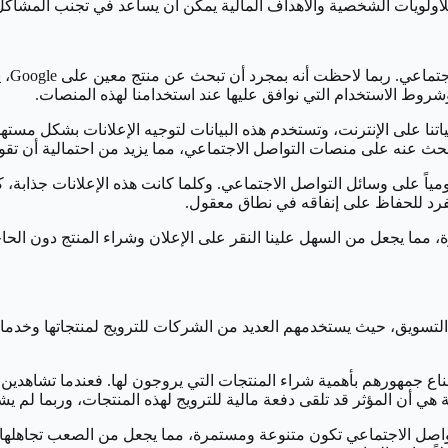
للأولويات الشخصية والأهداف المالية يمكن أن يساعد في تجنب المشاكل
الإعل
وط الاستخدام التي نوافق عليها عند استخدامنا لهذه المنصات.
تنا على الإنترنت، وتستخدم هذه البيانات لتوجيه الإعلانات بشكل مست
بحث عنه على منصات التواصل الاجتماعي، مما يزيد من احتمالية أن تقوم
تقديرات أن يرى الفرد العادي ما يصل إلى 10,000 إعلان يومياً على وسائل التواصل الاجتماعي. وكلما كان
الفرد للحفاظ على إنفاقه في نطاق معقول.
ة، مما يجعل من السهل علينا النقر على الإعلان وشراء المنتج دون الح
لتسويق، حيث يستخدمهم العديد من الشركات للترويج لمنتجاتها وخدمات
ناع جمهورهم بأهمية شراء المنتجات التي يروجون لها. فعندما تشاهدين م
 هي أن المؤثر قد تلقى دفعة مالية للترويج لهذه المنتجات، وربما لم يش
اصل الاجتماعي تكون متنوعة ومستمرة، مما يجعل من الصعب تجاهلها. وب