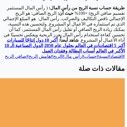
طريقة حساب نسبة الربح من رأس المال:
( رأس المال المستثمر
تقسيم صافي الربح) ×100%
حيث أن:
الربح الصافي: هو الربح
الإجمالي ناقص التكاليف والضرائب. رأس المال: هو المبلغ الإجمالي
الذي تم استثماره في الأعمال أو المشروع. ولتحسين هذه النسبة،
يمكنك زيادة الربح الصافي أو تقليل رأس المال المستثمر، كما أن
تحسين كفاءة استخدام رأس المال يعزز الربحية ويعكس تحسينًا في
أداء الأعمال أو المشروع.
شاهد أيضاً:
أكبر 10 دول إنتاجًا للسيارات
أكبر 5 اقتصاديات في العالم بحلول عام 2050
الدول الصناعية الـ 10
الأكبر في العالم
أسباب البطالة وفقدان العمل
#
اقتصاد
#
نسبة
#
حساب
#
رأس مال
#
الربح
#
هامش الربح
#
صافي الربح
مقالات ذات صلة