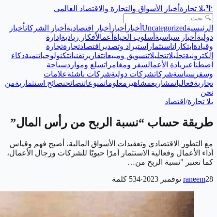
🌴
يلا تجارة
أخبار الأسواق والتجارة والاقتصاد العالمي
الرئيسية
Uncategorized
أخبار
أخبار
أخبار اقتصادية
أخبار الشركات
أخبار
دولية
أخبار سياسية
أسلوب الحياة
أعمال
أفكار ريادية
إدارة
وقيادة
ابتكارات
استثمار
استيراد وتصدير
اقتصاد
تجارة
تجارة
إلكترونية
تحليلات
تحليلات
تسويق ومبيعات
تقارير
تقنيات
تكنولوجيا
تنمية
ذكاء
اصطناعي
ريادة الأعمال
سفر ومغامرات
سلع وموارد
سياحة
وسفر
سياسة
شركات
شركات دولية
شركات ناشئة
علامات
تجارية
فعاليات
مشاريع
مشاهير
معلومات
منوعات
نصائح
نصائح استثمارية
من
نحن
يلا تجارة
/
اقتصاد
طريقة حساب “نسبة الربح من رأس المال”
مع التطور الاقتصادي وتعقيدات الأسواق المالية، أصبح فهم وقياس
أداء الأعمال وفعالية الاستثمار أمرًا حيويًا للشركات ورجال الأعمال،
كما تعتبر "نسبة الربح من…
28 نوفمبر 2023
raneem
·
534
كلمة