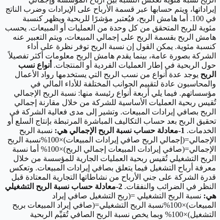
إيراداتها، ويتم حسابها عبر قسمة الأرباح على الإيرادات وضرب الناتج
في 100. أما هامش الربح، فيُعتبر مؤشرًا للربحية ويظهر كنسبة
مئوية للربح المتحقق من كل وحدة من العمليات أو المبيعات. يحسب
هامش الربح بقسمة الربح على إجمالي المبيعات، ويتم التعبير عنه
كنسبة مئوية. يمكن القول إن نسبة الربح توفر نظرة على أداء
الشركة بصورة عامة، بينما يقدم هامش الربح معلومات أكثر تفصيلاً
حول الربحية في إطار العمليات الفردية أو المنتجات.
أنواع نسب
الربح
يوجد عدة أنواع من نسب الربح التي يستخدمها رواد الأعمال
والمحاسبون عادة لتقييم الجوانب المختلفة للأداء المالي في
مؤسساتهم. فيما يلي أربعة أنواع رئيسة منها: نسبة الربح الإجمالي
تُقيس ربحية العمليات الأساسية للشركة من خلال مقارنة إجمالي
الربح بصافي إيرادات المبيعات. وتشير إلى مدى فعالية الشركة في
تحقيق الربح بعد حساب التكاليف المباشرة المرتبطة بإنتاج السلع أو
الخدمات.
1-معادلة حساب نسبة الربح الإجمالي هي:
نسبة الربح
الإجمالي=(إجمالي الربح صافي إيرادات المبيعات)×100%نسبة الربح
الإجمالي=(صافي إيرادات المبيعات إجمالي الربح)×100% أما نسبة
الربح التشغيلي تُقيس ربحية العمليات الجارية للمؤسسة من خلال
معرفة أرباح التشغيل فيما يتعلق بصافي إيرادات المبيعات. وتعكس
قدرة الشركة على جني الأرباح من نشاطاتها التجارية المعتادة قبل
النظر في الضرائب والنفقات.
2-معادلة حساب نسبة الربح التشغيلي
هي:
نسبة الربح التشغيلي =(ربح التشغيل صافي إيراد
المبيعات)×100%نسبة الربح التشغيلي=(صافي إيراد المبيعات بربح
التشغيل)×100% وبما يخص نسبة الربح الصافي تُقيِّم الربحية