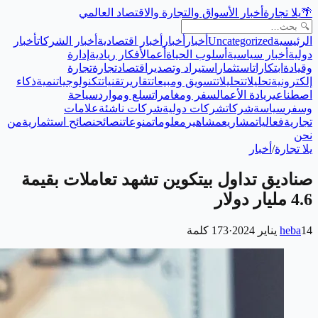
🌴
يلا تجارة
أخبار الأسواق والتجارة والاقتصاد العالمي
الرئيسية
Uncategorized
أخبار
أخبار
أخبار اقتصادية
أخبار الشركات
أخبار
دولية
أخبار سياسية
أسلوب الحياة
أعمال
أفكار ريادية
إدارة
وقيادة
ابتكارات
استثمار
استيراد وتصدير
اقتصاد
تجارة
تجارة
إلكترونية
تحليلات
تحليلات
تسويق ومبيعات
تقارير
تقنيات
تكنولوجيا
تنمية
ذكاء
اصطناعي
ريادة الأعمال
سفر ومغامرات
سلع وموارد
سياحة
وسفر
سياسة
شركات
شركات دولية
شركات ناشئة
علامات
تجارية
فعاليات
مشاريع
مشاهير
معلومات
منوعات
نصائح
نصائح استثمارية
من
نحن
يلا تجارة
/
أخبار
صناديق تداول بيتكوين تشهد تعاملات بقيمة
4.6 مليار دولار
14 يناير 2024
heba
·
173
كلمة