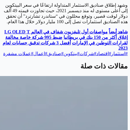
وشهد إطلاق صناديق الاستثمار المتداولة ارتفاعًا في سعر البيتكوين
إلى أعلى مستوى له منذ ديسمبر 2021، حيث تجاوزت قيمته 49 ألف
دولار لوقت قصير، وتوقع محللون في “ستاندرد تشارترد” أن تحقق
هذه الصناديق استثمارات تصل إلى 100 مليار دولار خلال هذا العام.
شاهد أيضاً
مواصفات أول تليفزيون شفاف في العالم LG OLED T
إغلاق أكثر من 150 بنك في بريطانيا
ضبط 995 شركة خاصة مخالفة
لقرارات التوطين في الإمارات
أفضل 3 شركات تدقيق حسابات لعام
2023
#
استثمار
#
اقتصاد
#
شركات
#
بيتكوين
#
صناديق
#
اعمال
#
عملات مشفرة
مقالات ذات صلة