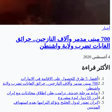
أخبار
700 مبنى مدمر وآلاف النازحين.. حرائق
الغابات تضرب ولاية واشنطن
4 أغسطس 2026
الأكثر قراءة
1
أفضل 5 طرق للحصول على الإقامة في الإمارات
2
700 مبنى مدمر وآلاف النازحين.. حرائق الغابات تضرب ولاية
واشنطن
3
بداية مرحلة جديدة.. ترامب يعلن إطلاق محادثات مع إيران
4
أبرز 10 دول لبدء مشروع
5
إيران تعتذر لدول الخليج وتؤكد التزامها بعدم استهداف
المدنيين