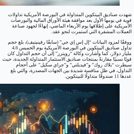
شهدت صناديق البيتكوين المتداولة في البورصة الأمريكية تداولات
قوية في يومها الأول بعد موافقة هيئة الأوراق المالية والبورصات
الأمريكية على إطلاقها يوم الأربعاء الماضي، إنهاءًا لجهود صناعة
العملات المشفرة التي استمرت لنحو عقد.
ووفقًا لمزود البيانات “إل إس إي جي” (سابقًا رفينيتيف)، بلغ حجم
تداول صناديق البيتكوين في البورصة الأمريكية يوم الخميس 4.6
مليار دولار، كما وأشارت وكالة “رويترز” إلى أن حجم التداول كان
قويًا نسبيًا مقارنةً بمنتجات صناديق الاستثمار المتداولة الجديدة، حيث
سيطرت “بلاك روك” و”فيديلتي” و”جراي سكيل” على أحجام
التداول، في ظل منافسة شديدة بين الجهات المصدرة، والتي بلغ
عددها 11 صندوقًا متداولًا للبيتكوين.