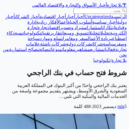
🌴
يلا تجارة
أخبار الأسواق والتجارة والاقتصاد العالمي
الرئيسية
Uncategorized
أخبار
أخبار
أخبار اقتصادية
أخبار الشركات
أخبار
دولية
أخبار سياسية
أسلوب الحياة
أعمال
أفكار ريادية
إدارة
وقيادة
ابتكارات
استثمار
استيراد وتصدير
اقتصاد
تجارة
تجارة
إلكترونية
تحليلات
تحليلات
تسويق ومبيعات
تقارير
تقنيات
تكنولوجيا
تنمية
ذكاء
اصطناعي
ريادة الأعمال
سفر ومغامرات
سلع وموارد
سياحة
وسفر
سياسة
شركات
شركات دولية
شركات ناشئة
علامات
تجارية
فعاليات
مشاريع
مشاهير
معلومات
منوعات
نصائح
نصائح استثمارية
من
نحن
يلا تجارة
/
تكنولوجيا
شروط فتح حساب في بنك الراجحي
يعتبر بنك الراجحي واحدًا من أكبر البنوك في المملكة العربية
السعودية والشرق الأوسط، ويشتهر بتقديم مجموعة واسعة من
الخدمات المالية والبنكية التي تلبي…
5 ديسمبر 2023
rula
·
488
كلمة