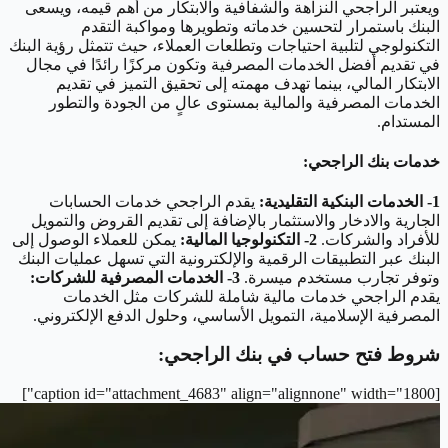
ويعتبر الراجحي النزاهة والشفافية والابتكار من أهم قيمه، ويسعى
البنك باستمرار لتحسين خدماته وتطويرها ومواكبة التقدم
التكنولوجي لتلبية احتياجات وتطلعات العملاء، حيث تتمثل رؤية البنك
في تقديم أفضل الخدمات المصرفية وتكون مركزًا رائدًا في مجال
الابتكار المالي، بينما تهدف مهمته إلى تحقيق التميز في تقديم
الخدمات المصرفية والمالية بمستوى عالٍ من الجودة والتطور
المستدام.
خدمات بنك الراجحي:
1- الخدمات البنكية التقليدية:
يقدم الراجحي خدمات الحسابات
الجارية والادخار والاستثمار بالإضافة إلى تقديم القروض والتمويل
للأفراد والشركات.
2- التكنولوجيا المالية:
يمكن للعملاء الوصول إلى
البنك عبر التطبيقات الرقمية والإلكترونية التي تسهل عمليات البنك
وتوفر تجارب مستخدم ميسرة.
3- الخدمات المصرفية للشركات:
يقدم الراجحي خدمات مالية شاملة للشركات مثل الخدمات
المصرفية الإسلامية، التمويل الأساسي، وحلول الدفع الإلكتروني.
شروط فتح حساب في بنك الراجحي:
[caption id="attachment_4683" align="alignnone" width="1800"]