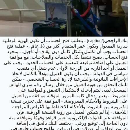
بنك الراجحي[/caption] - يتطلب فتح الحساب أن تكون الهوية الوطنية
سارية المفعول ويكون عمر المتقدم أكثر من 18 عامًا. - عملية فتح
الحساب يجب أن تكتمل بشكل كامل دون إيقاف أو تأجيل. - بمجرد
فتح الحساب، يصبح نشطًا بكل الخدمات والصلاحيات، مع موافقة
العميل على إضافة توقيعه كمعتمد على الحساب الجديد. - يجب على
العميل أو أحد أقاربه من الدرجة الأولى عدم شغل أي منصب
سياسي في الدولة. - يجب أن يكون العميل مؤهلاً بالكامل لاتخاذ
الإجراءات القانونية والشرعية لإدارة الحساب الشخصي. - يمكن
للبنك التحقق من هوية العميل من خلال إرسال رقم سري للهاتف
المسجل لديه، ليتم إدخاله لاستكمال التحقق والموافقة على
الشروط. - يعتبر إدخال كلمة المرور المؤقتة موافقة من العميل
على الشروط والأحكام المعروضة. - الموافقة على تخزين نسخة
إلكترونية من الشروط والأحكام للاحتفاظ بها لأغراض المراجعة
اللاحقة. - إذا لم يتمكن العميل من رؤية النسخة الورقية، فإن
الموافقة عبر القنوات الإلكترونية تعتبر قراءة وفهمًا وموافقة منه
دون الحاجة إلى توقيع ورقي. - يحتفظ البنك بالحق في إضافة
شروط إضافية أو تعديلات في أي وقت.
ولفتح حساب جاري في