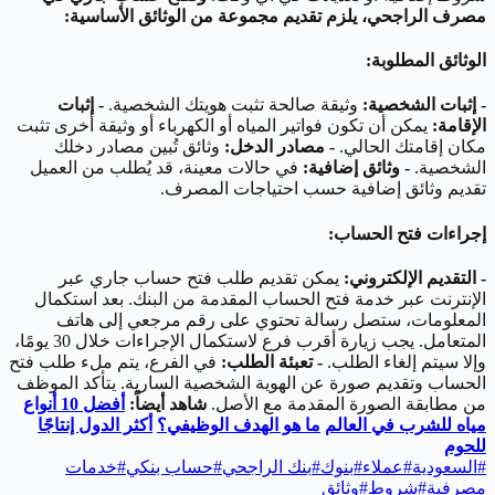
مصرف الراجحي، يلزم تقديم مجموعة من الوثائق الأساسية:
الوثائق المطلوبة:
- إثبات الشخصية:
وثيقة صالحة تثبت هويتك الشخصية.
- إثبات
الإقامة:
يمكن أن تكون فواتير المياه أو الكهرباء أو وثيقة أخرى تثبت
مكان إقامتك الحالي.
- مصادر الدخل:
وثائق تُبين مصادر دخلك
الشخصية.
- وثائق إضافية:
في حالات معينة، قد يُطلب من العميل
تقديم وثائق إضافية حسب احتياجات المصرف.
إجراءات فتح الحساب:
- التقديم الإلكتروني:
يمكن تقديم طلب فتح حساب جاري عبر
الإنترنت عبر خدمة فتح الحساب المقدمة من البنك. بعد استكمال
المعلومات، ستصل رسالة تحتوي على رقم مرجعي إلى هاتف
المتعامل. يجب زيارة أقرب فرع لاستكمال الإجراءات خلال 30 يومًا،
وإلا سيتم إلغاء الطلب.
- تعبئة الطلب:
في الفرع، يتم ملء طلب فتح
الحساب وتقديم صورة عن الهوية الشخصية السارية. يتأكد الموظف
من مطابقة الصورة المقدمة مع الأصل.
شاهد أيضاً:
أفضل 10 أنواع
مياه للشرب في العالم
ما هو الهدف الوظيفي؟
أكثر الدول إنتاجًا
للحوم
#
السعودية
#
عملاء
#
بنوك
#
بنك الراجحي
#
حساب بنكي
#
خدمات
مصرفية
#
شروط
#
وثائق