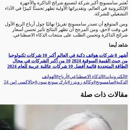
تُعتبر سامسونج أكبر شركة لتصنيع شرائح الذاكرة والأجهزة
الإلكترونية في العالم، وتقديراتها الأولية تظهر تحسنًا كبيرًا في الأداء
التشغيلي للشركة.
ومن المتوقع أن تصدر سامسونج تقريرًا نهائيًا حول أرباح الربع الأول
في وقت لاحق، ومن المرجح أن تظهر النتائج تأثير تحسن أسعار
شرائح الذاكرة وتحسن الطلب على منتجات الذكاء الاصطناعي.
شاهد أيضا
أشهر 8 شركات هواتف ذكية في العالم
أكبر 10 شركات تكنولوجيا
من حيث القيمة السوقية 2024
10 من أكبر الشركات في مجال
الطاقة المتجددة
قائمة أفضل 10 شركات عائلية عربية للعام 2024
#
إلكترونيات
#
الذكاء الاصطناعي
#
أرباح
#
الهواتف
الذكية
#
سامسونج
#
وكالة رويترز
#
بارك سونغ سون
#
جالاكسي إس 24
مقالات ذات صلة