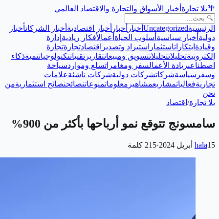
🌴
يلا تجارة
أخبار الأسواق والتجارة والاقتصاد العالمي
الرئيسية
Uncategorized
أخبار
أخبار
أخبار اقتصادية
أخبار الشركات
أخبار
دولية
أخبار سياسية
أسلوب الحياة
أعمال
أفكار ريادية
إدارة
وقيادة
ابتكارات
استثمار
استيراد وتصدير
اقتصاد
تجارة
تجارة
إلكترونية
تحليلات
تحليلات
تسويق ومبيعات
تقارير
تقنيات
تكنولوجيا
تنمية
ذكاء
اصطناعي
ريادة الأعمال
سفر ومغامرات
سلع وموارد
سياحة
وسفر
سياسة
شركات
شركات دولية
شركات ناشئة
علامات
تجارية
فعاليات
مشاريع
مشاهير
معلومات
منوعات
نصائح
نصائح استثمارية
من
نحن
يلا تجارة
/
اقتصاد
سامسونج تتوقع نمو أرباحها بأكثر من 900%
15 أبريل 2024
hala
·
215
كلمة