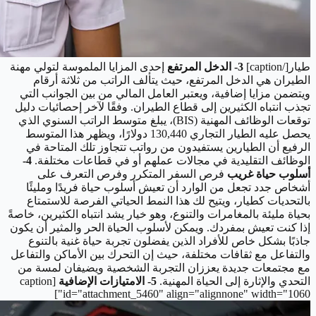
طيار[/caption]
3- الدخل المرتفع
إحدى المزايا الملموسة لتولي مهنة
الطيران هي الدخل المرتفع، حيث يتألف الراتب من ثلاثة أرقام
ويتضمن مزايا إضافية، ويعتبر العامل المالي من بين الجوانب التي
تجذب انتباه الكثيرين إلى قطاع الطيران. وفقًا لآخر إحصائيات دليل
توقعات الوظائف المهنية (BIS)، يبلغ متوسط الراتب السنوي الذي
يحصل عليه الطيار التجاري 130,440 دولارًا، ويظهر هذا المتوسط
الرفيع أن الطيارين يستفيدون من رواتب تتجاوز تلك المتاحة في
الوظائف التقليدية في مجالات عملهم أو في قطاعات مختلفة.
4-
أسلوب حياة غريب
فرص السفر المتكرر وفرص التعرف على
أشخاص جدد تجعل من الوارد أن تعيش أسلوب حياة فريدًا ومليئًا
بالتحديات كطيار، ويتيح لك هذا النمط الحياتي الفرصة للاستمتاع
بحياة مليئة بالمغامرات والتنوع، وهو خيار يشد انتباه الكثيرين، خاصةً
إذا كنت تعيش بمفردك. ويمكن لأسلوب الحياة الحر والمثير أن يكون
جاذبًا بشكل خاص للأفراد الذين يفضلون تجربة حياة غنية بالتنوع
والتفاعل مع ثقافات مختلفة، حيث إن التحرك بين الأماكن والتفاعل
مع مجتمعات جديدة يعززان التجربة الشخصية ويضيفان لمسة من
التحدي والإثارة إلى الحياة المهنية.
5- الامتيازات الإضافية
[caption
id="attachment_5460" align="alignnone" width="1060"]