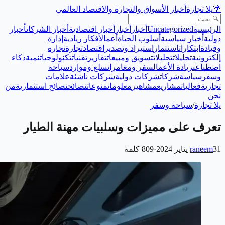
🌴
يلا تجارة
أخبار الأسواق والتجارة والاقتصاد العالمي
الرئيسية
Uncategorized
أخبار
أخبار
أخبار اقتصادية
أخبار الشركات
أخبار
دولية
أخبار سياسية
أسلوب الحياة
أعمال
أفكار ريادية
إدارة
وقيادة
ابتكارات
استثمار
استيراد وتصدير
اقتصاد
تجارة
تجارة
إلكترونية
تحليلات
تحليلات
تسويق ومبيعات
تقارير
تقنيات
تكنولوجيا
تنمية
ذكاء
اصطناعي
ريادة الأعمال
سفر ومغامرات
سلع وموارد
سياحة
وسفر
سياسة
شركات
شركات دولية
شركات ناشئة
علامات
تجارية
فعاليات
مشاريع
مشاهير
معلومات
منوعات
نصائح
نصائح استثمارية
من
نحن
يلا تجارة
/
سياحة وسفر
تعرف على مميزات وسلبيات مهنة الطيار
31 يناير 2024
raneem
·
809
كلمة