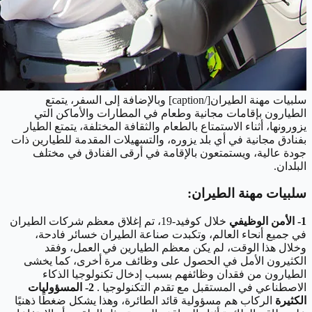
سلبيات مهنة الطيران[/caption] وبالإضافة إلى السفر، يتمتع
الطيارون بإقامات مجانية وطعام في المطارات والأماكن التي
يزورونها، أثناء الاستمتاع بالطعام والثقافة المختلفة، يتمتع الطيار
بفنادق مجانية في أي بلد يزوره، والتسهيلات المقدمة للطيارين ذات
جودة عالية، ويستمتعون بالإقامة في أرقى الفنادق في مختلف
البلدان.
سلبيات مهنة الطيران:
1- الأمن الوظيفي
خلال كوفيد-19، تم إغلاق معظم شركات الطيران
في جميع أنحاء العالم، وتكبدت صناعة الطيران خسائر فادحة،
وخلال هذا الوقت، لم يكن معظم الطيارين في العمل، وفقد
الكثيرون الأمل في الحصول على وظائف مرة أخرى، كما يخشى
الطيارون من فقدان وظائفهم بسبب إدخال تكنولوجيا الذكاء
الاصطناعي في المستقبل مع تقدم التكنولوجيا .
2- المسؤوليات
الكثيرة
الركاب هم مسؤولية قائد الطائرة، وهذا يشكل ضغطًا ذهنيًا