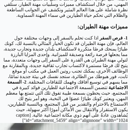
المهني، من خلال استكشاف مميزات وسلبيات مهنة الطيار، سنلقي
نظرة شاملة على هذا العالم المثير ونكشف عن الجوانب الساطعة
والظلام التي تحكم حياة الطيارين في سماء المهنة السماوية.
مميزات مهنة الطيران:
1- فرص السفر
اذا كنت تحلم بالسفر إلى وجهات مختلفة حول
العالم، فإن مهنة الطيران قد تكون الخيار المثالي بالنسبة لك، كونك
طيارًا يمنحك فرصًا متكررة لاستكشاف بلدان جديدة وتجارب جديدة،
مما يجعلها فرصة رائعة وصديقة للميزانية. وإحدى المزايا البارزة
لتولي مهنة الطيران هي القدرة على السفر إلى وجهات متعددة، مما
يتيح لك فرصًا مستمرة لاكتساب تجارب ثقافية جديدة، وبالمقارنة مع
الوظائف الأخرى، يمكنك تجنب روتين العمل في مكتب أو موقع
ثابت، فور هبوطك من الطائرة، ستجد نفسك في بيئة جديدة تمامًا،
مما يسهم في توسيع آفاقك وفهمك للثقافات المختلفة.
2- السمعة
الاجتماعية
تتضمن السمعة الاجتماعية للطيارين فوائد كبيرة في
المجتمع، حيث يحظون بسمعة طيبة تفوق تلك التي تتمتع بها معظم
المهن، ويعتبر كونك طيارًا عضوًا في النخبة، وهو أمر يتيح لك
الاستمتاع بالاحترام والتقدير من قبل المجتمع، وبالنسبة للطيارين،
يكون الاستقرار والانتقال بين الأماكن أمورًا أكثر سهولة، حيث
يُشاهدون عادةً على أنهم ذوي مكانة اجتماعية عالية. [caption
id="attachment_5459" align="alignnone" width="1024"]