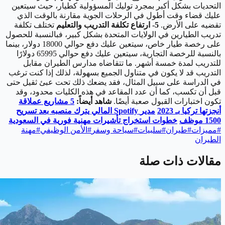
التحديات بشكل أكبر بمجرد توليك المسؤولية كطيار، حيث سيتعين
عليك قضاء وقت أطول في الرحلات الجوية مقارنة بالوقت الذي
تقضيه على الأرض.
5- ارتفاع تكلفة التدريب والتعليم
تختلف تكلفة
تدريب الطيارين في الولايات المتحدة بشكل كبير، فبالنسبة للحصول
على رخصة طيار خاص، سيتعين عليك دفع حوالي 18000 دولار، بينما
بالنسبة للرخصة التجارية، سيتعين عليك دفع حوالي 65995 دولارًا
للتدريب لمدة خمسة أشهر. ما تتقاضاه مدارس الطيران مقابل
التدريب قد لا يكون في متناول الجميع بسهولة، لذلك إذا كنت ترغب
في الدراسة على سبيل المثال، فقد يضعك ذلك تحت عبئ ثقيل حتى
قبل أن تكسب، كما أن عدد المقاعد في هذه الكليات محدود، وقد
تكون اختبارات القبول صعبة أيضًا.
شاهد أيضاً:
5
مشاريع عملاقة
أنجزتها تركيا بـ 2023
مدير
Spotify
المالي يترك منصبه بعد تسريح
1500 موظف
خطوات استخراج تأشيرات مهنية فورية في السعودية
#
مميزات
#
طيران
#
سلبيات
#
سياحة وسفر
#
الأمن الوظيفي
#
مهنة
الطيران
مقالات ذات صلة