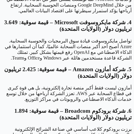
من خلال Google DeepMind ومنصات الحوسبة السحابية. ارتفاع
أرباحها يؤكد استمرار سيطرتها على اقتصاد البيانات العالمي.
4. شركة مايكروسوفت Microsoft – قيمة سوقية: 3.649
تريليون دولار (الولايات المتحدة)
تواصل مايكروسوفت قيادة سوق البرمجيات والحوسبة السحابية.
Azure أصبح أحد أكبر منصات السحابة عالميًا، كما أن استثمارها في
الذكاء الاصطناعي مع OpenAI رفع قيمتها بشكل كبير. تمتلك
الشركة قاعدة مستخدمين هائلة عبر Windows وOffice وTeams.
5. شركة أمازون Amazon – قيمة سوقية: 2.425 تريليون
دولار (الولايات المتحدة)
أمازون ليست فقط أكبر منصة تجارة إلكترونية، بل هي قوة كبرى
في قطاع السحابة عبر AWS. تعزز الشركة أرباحها من خلال توسع
خدمات الذكاء الاصطناعي والروبوتات في مراكز التوزيع.
6. شركة برودكوم Broadcom – قيمة سوقية: 1.894
تريليون دولار (الولايات المتحدة)
برزت برودكوم كلاعب أساسي في صناعة الشرائح الإلكترونية