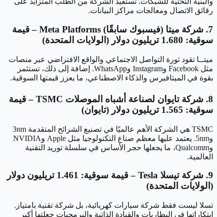
والبنية التحتية للشبكات. تستفيد الشركة من الطلب المتزايد على
رقائق الاتصال ومعالجات مراكز البيانات.
7. شركة ميتا (فيسبوك سابقًا) Meta Platforms – قيمة
سوقية: 1.680 تريليون دولار (الولايات المتحدة)
ميتــا تقود ثورة التواصل الاجتماعي والواقع الافتراضي عبر منصات
مثل Facebook وInstagram وWhatsApp. إضافة إلى ذلك، تستثمر
بقوة في الميتافيرس والذكاء الاصطناعي، ما يعزز قيمتها السوقية.
8. شركة تايوان لصناعة أشباه الموصلات TSMC – قيمة
سوقية: 1.565 تريليون دولار (تايوان)
TSMC هي الشركة الأهم عالميًا في تصنيع الشرائح المتقدمة 3nm
و5nm. يعتمد عليها معظم صناع التكنولوجيا مثل Apple وNVIDIA
وQualcomm، ما يجعلها حجر الأساس في سلسلة توريد التقنية
العالمية.
9. شركة تيسلا Tesla – قيمة سوقية: 1.461 تريليون دولار
(الولايات المتحدة)
تسلا ليست فقط شركة سيارات كهربائية، بل شركة تقنية بامتياز.
ابتكاراتها في البطاريات والقيادة الذاتية والبرمجيات جعلتها أكبر