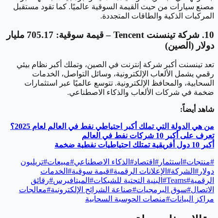
مصنع سيارات من حيث القيمة السوقية عالميًا. كما تقود مستقبل
المركبات الذكية والطاقات المتجددة.
10. شركة تينسنت Tencent – قيمة سوقية: 705.17 مليار
دولار (الصين)
تعد تينسنت أكبر شركة إنترنت في الصين، وتملك أكبر نظام بيئي
رقمي يشمل الألعاب الإلكترونية، وسائل التواصل، الخدمات
السحابية، والمحافظ الإلكترونية. تتوسع عالميًا عبر استثمارات
ضخمة في شركات الألعاب والذكاء الاصطناعي.
شاهد أيضاً:
من هي الدولة التي تملك أكبر احتياطي نفط في العالم لعام 2025؟
تعرف على أكبر 10 شركات نفط في العالم
أكبر 10 دول أفريقية تمتلك احتياطيات نفطية ضخمة
#
منتجات
#
استثمار
#
اقتصاد
#
الذكاء الاصطناعي
#
مبيعات
#
تريليون
دولار
#
الشركة
#
الإعلانات الرقمية
#
قيمة سوقية
#
الخدمات
الرقمية
#
Teams
#
البنية التحتية للشبكات
#
الميتافيرس
#
رقائق
الاتصال
#
سوق البرمجيات
#
صناعة الشرائح الإلكترونية
#
معالجات
مراكز البيانات
#
منصات الحوسبة السحابية