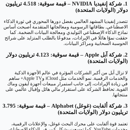
1. شركة إنفيديا NVIDIA – قيمة سوقية: 4.518 تريليون
دولار (الولايات المتحدة)
تتصدر إنفيديا المشهد العالمي بفضل دورها المحوري في ثورة الذكاء
الاصطناعي. بطاقاتها الرسومية ومعالجاتها المتقدمة أصبحت أساس
نماذج الذكاء الاصطناعي التوليدي ومعالجة البيانات الضخمة. كما
حققت نموًا هائلًا في الإيرادات، مدفوعًا بالطلب المتزايد على شرائح
الحوسبة السحابية ومراكز البيانات.
2. شركة آبل Apple – قيمة سوقية: 4.123 تريليون دولار
(الولايات المتحدة)
لا تزال آبل من أكبر الشركات المؤثرة في عالم الأجهزة الذكية
والخدمات الرقمية. نمو الخدمات مثل iCloud وApple TV+ ساهم
في زيادة الإيرادات، إلى جانب استمرار مبيعات أجهزة آيفون وماك
القوية. تحافظ الشركة على استقرار مالي هائل وإقبال عالمي على
منتجاتها.
3. شركة ألفابت (غوغل) Alphabet – قيمة سوقية: 3.795
تريليون دولار (الولايات المتحدة)
تعتمد قوة ألفابت على محرك البحث غوغل، والإعلانات الرقمية،
وخدمات YouTube. كما توسعت بشكل كبير في الذكاء الاصطناعي