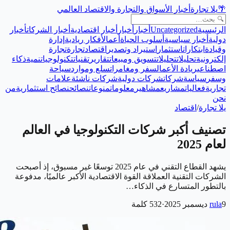
🌴
يلا تجارة
أخبار الأسواق والتجارة والاقتصاد العالمي
الرئيسية
Uncategorized
أخبار
أخبار
أخبار اقتصادية
أخبار الشركات
أخبار
دولية
أخبار سياسية
أسلوب الحياة
أعمال
أفكار ريادية
إدارة
وقيادة
ابتكارات
استثمار
استيراد وتصدير
اقتصاد
تجارة
تجارة
إلكترونية
تحليلات
تحليلات
تسويق ومبيعات
تقارير
تقنيات
تكنولوجيا
تنمية
ذكاء
اصطناعي
ريادة الأعمال
سفر ومغامرات
سلع وموارد
سياحة
وسفر
سياسة
شركات
شركات دولية
شركات ناشئة
علامات
تجارية
فعاليات
مشاريع
مشاهير
معلومات
منوعات
نصائح
نصائح استثمارية
من
نحن
يلا تجارة
/
اقتصاد
تصنيف أكبر شركات التكنولوجيا في العالم
لعام 2025
يشهد القطاع التقني في عام 2025 توسعًا غير مسبوق، إذ أصبحت
الشركات التقنية العملاقة القوة الاقتصادية الأكبر عالميًا، مدفوعة
بالتطور المتسارع في الذكاء…
9 ديسمبر 2025
rula
·
532
كلمة