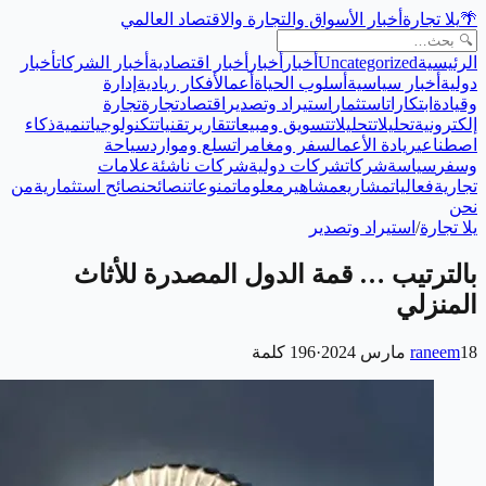
🌴
يلا تجارة
أخبار الأسواق والتجارة والاقتصاد العالمي
الرئيسية
Uncategorized
أخبار
أخبار
أخبار اقتصادية
أخبار الشركات
أخبار
دولية
أخبار سياسية
أسلوب الحياة
أعمال
أفكار ريادية
إدارة
وقيادة
ابتكارات
استثمار
استيراد وتصدير
اقتصاد
تجارة
تجارة
إلكترونية
تحليلات
تحليلات
تسويق ومبيعات
تقارير
تقنيات
تكنولوجيا
تنمية
ذكاء
اصطناعي
ريادة الأعمال
سفر ومغامرات
سلع وموارد
سياحة
وسفر
سياسة
شركات
شركات دولية
شركات ناشئة
علامات
تجارية
فعاليات
مشاريع
مشاهير
معلومات
منوعات
نصائح
نصائح استثمارية
من
نحن
يلا تجارة
/
استيراد وتصدير
بالترتيب … قمة الدول المصدرة للأثاث
المنزلي
18 مارس 2024
raneem
·
196
كلمة