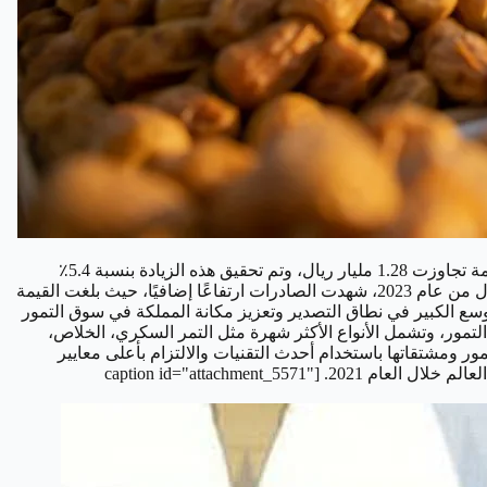
شهدت المملكة العربية السعودية زيادة في صادراتها من التمور ومشتقاتها، في عام 2022، حيث وصلت الكمية إلى أكثر من 321 ألف طن، بقيمة تجاوزت 1.28 مليار ريال، وتم تحقيق هذه الزيادة بنسبة 5.4٪
مقارنة بالعام 2021، وبنسبة 121٪ مقارنة بالعام 2016، حيث كانت القيمة في ذلك العام 579 مليون ريال والكمية 134 ألف طن. وفي الربع الأول من عام 2023، شهدت الصادرات ارتفاعًا إضافيًا، حيث بلغت القيمة
ن عام 2022، وتمتد هذه الصادرات إلى 111 دولة حول العالم، مما يعكس التوسع الكبير في نطاق التصدير وتعزيز مكانة المملكة في سوق التمور
لأنباء السعودية "واس"، أوضحت وزارة البيئة والمياه والزراعة أن المملكة العربية السعودية تنتج أكثر من 300 نوع من التمور، وتشمل الأنواع الأكثر شهرة مثل التمر السكري، الخلاص،
ا كبيرًا ونموًا في قطاع إنتاج التمور ومشتقاتها باستخدام أحدث التقنيات والالتزام بأعلى معايير
الجودة، وهذا الارتقاء في الإنتاج ساهم في زيادة تصدير المنتجات السعودية وجعل المملكة تحتل المرتبة الأولى في تصدير التمور على مستوى العالم خلال العام 2021. [caption id="attachment_5571"