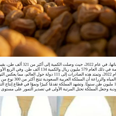
أكثر من 566 مليون ريال، بزيادة قدرها 2.5٪ مقارنة بالربع الأول م
العالمي. ووفقًا لوكالة ا
العجوة، الصقعي، والصفري، ويبلغ إنتاج المملكة من التمور أكثر من 1.6 مليون طن سنويًا. وتشهد المملكة تقدمً