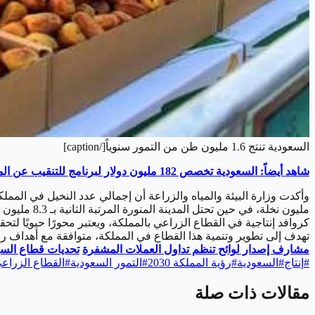
السعودية تنتج 1.6 مليون طن من التمور سنوياً[/caption]
شاهد أيضاً: السعودية تخصص 182 مليون دولار لبرنامج للتنقيب عن المعادن
كروافد إنتاجية في القطاع الزراعي بالمملكة، ويعتبر محورًا حيويًا لت
تهدف إلى تطوير وتنمية هذا القطاع في المملكة، متوافقة مع أهداف رؤية ا
مشارف إصدار لوائح تنظم تداول العملات المشفرة
تحديات قطاع السياحة الإسرائي
#
إنتاج
#
السعودية
#
رؤية المملكة 2030
#
التمور السعودية
#
القطاع الزراع
مقالات ذات صلة