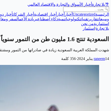
🌴
يلا تجارة
أخبار الأسواق والتجارة والاقتصاد العالمي
الرئيسية
Uncategorized
أخبار
أخبار
أخبار اقتصادية
أخبار الشركات
أخبار دول
ومبيعات
تقارير
تقنيات
تكنولوجيا
تنمية
ذكاء اصطناعي
ريادة الأعمال
سفر ومغام
استثمارية
من نحن
يلا تجارة
/
استثمار
السعودية تنتج 1.6 مليون طن من التمور سنوياً
شهدت المملكة العربية السعودية زيادة في صادراتها من التمور ومشتقاتها، في عام 2022، حيث وصلت الكمية إلى أكثر من 321 ألف طن، بقيمة
14 يناير 2024
raneem
·
356
كلمة