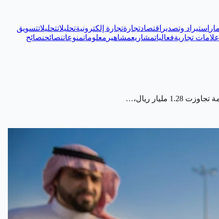
ار
استيراد وتصدير
اقتصاد
تجارة
تجارة إلكترونية
تحليلات
تحليلات
تسويق
لامات تجارية
فعاليات
مشاريع
مشاهير
معلومات
منوعات
نصائح
نصائح