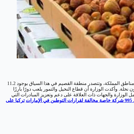
وأكدت وزارة البيئة والمياه والزراعة أن إجمالي عدد النخيل في المملكة العربية السعودية يتجاوز 34 مليون نخلة، ويتوزع هذا العدد على جميع مناطق المملكة، وتتصدر منطقة القصيم في هذا السياق بوجود 11.2
 حين تحتل المدينة المنورة المرتبة الثانية بـ 8.3 مليون نخلة، تليها الرياض بـ 7.7 مليون نخلة، وتأتي المنطقة الشرقية بـ 4.1 مليون نخلة. وأكدت الوزارة أن قطاع النخيل والتمور يلعب دورًا بارزًا
عمل الوزارة والجهات ذات العلاقة على دعم وتعزيز المبادرات التي
 الإمارات
تركيا على