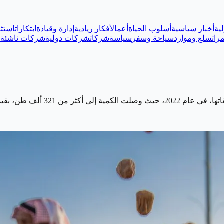
ية
أخبار سياسية
أسلوب الحياة
أعمال
أفكار ريادية
إدارة وقيادة
ابتكارات
استثم
رات
سلع وموارد
سياحة وسفر
سياسة
شركات
شركات دولية
شركات ناشئة
ع
 تجاوزت 1.28 مليار ريال،…