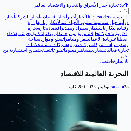
🌴
يلا تجارة
أخبار الأسواق والتجارة والاقتصاد العالمي
الرئيسية
Uncategorized
أخبار
أخبار
أخبار اقتصادية
أخبار الشركات
أخبار
دولية
أخبار سياسية
أسلوب الحياة
أعمال
أفكار ريادية
إدارة
وقيادة
ابتكارات
استثمار
استيراد وتصدير
اقتصاد
تجارة
تجارة
إلكترونية
تحليلات
تحليلات
تسويق ومبيعات
تقارير
تقنيات
تكنولوجيا
تنمية
ذكاء
اصطناعي
ريادة الأعمال
سفر ومغامرات
سلع وموارد
سياحة
وسفر
سياسة
شركات
شركات دولية
شركات ناشئة
علامات
تجارية
فعاليات
مشاريع
مشاهير
معلومات
منوعات
نصائح
نصائح استثمارية
من
نحن
يلا تجارة
/
اقتصاد
التجربة العالمية للاقتصاد
28 نوفمبر 2023
raneem
·
289
كلمة