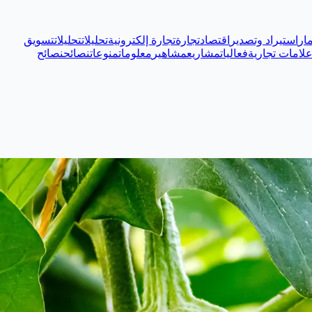
ار
استيراد وتصدير
اقتصاد
تجارة
تجارة إلكترونية
تحليلات
تحليلات
تسويق
لامات تجارية
فعاليات
مشاريع
مشاهير
معلومات
منوعات
نصائح
نصائح