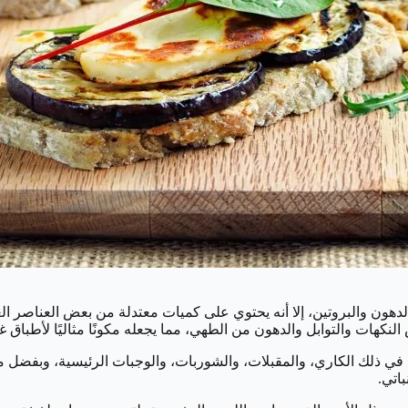
لدهون والبروتين، إلا أنه يحتوي على كميات معتدلة من بعض العناصر الغ
كهات والتوابل والدهون من الطهي، مما يجعله مكونًا مثاليًا لأطباق غن
 في ذلك الكاري، والمقبلات، والشوربات، والوجبات الرئيسية، وبفضل م
باتي.