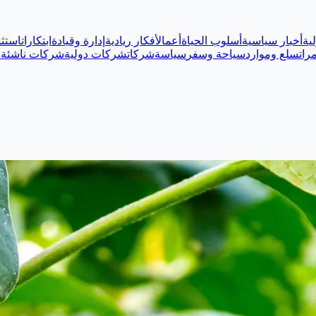
ية
أخبار سياسية
أسلوب الحياة
أعمال
أفكار ريادية
إدارة وقيادة
ابتكارات
استثم
رات
سلع وموارد
سياحة وسفر
سياسة
شركات
شركات دولية
شركات ناشئة
ع