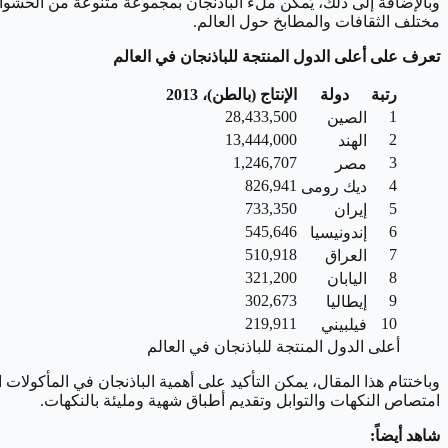
وبالإضافة إلى ذلك، يُمكن ملء الباذنجان بمجموعة متنوعة من الحشوات
مختلف الثقافات والمطابخ حول العالم.
تعرف على أعلى الدول المنتجة للباذنجان في العالم
رتبة
دولة
الإنتاج (بالطن)، 2013
28,433,500
1
الصين
13,444,000
2
الهند
1,246,707
3
مصر
826,941
4
ديك رومى
733,350
5
إيران
545,646
6
إندونيسيا
510,918
7
العراق
321,200
8
اليابان
302,673
9
إيطاليا
219,911
10
فيلبيني
أعلى الدول المنتجة للباذنجان في العالم
وباختتام هذا المقال، يمكن التأكيد على أهمية الباذنجان في المأكولات 
امتصاص النكهات والتوابل وتقديم أطباق شهية ومليئة بالنكهات.
شاهد أيضاً: