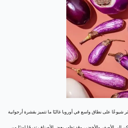
ر شيوعًا على نطاق واسع في أوروبا غالبًا ما تتميز بقشرة أرجوانية
كن إلى الأصفر والأخضر، وقد تظهر بعض الأصناف تدرجًا لونيًا من