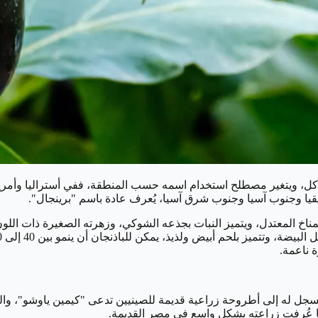
 للأكل، ويتغير مصطلح استخدام اسمه حسب المنطقة، ففي أستراليا وأمريكا
يقيا وجنوب آسيا وجنوب شرق آسيا، يُعرف عادة باسم "برينجال".
اخ المعتدل، ويتميز النبات بجذعه الشوكي، وزهرته الصغيرة ذات اللون
ا عُرفت زراعته بشكل واسع في مصر القديمة.