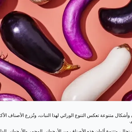
 وأشكال متنوعة تعكس التنوع الوراثي لهذا النبات، وتُزرع الأصناف الأكث
جال، وتتنوع ألوان هذه الأصناف من الأرجواني المحمر والأرجواني الدا