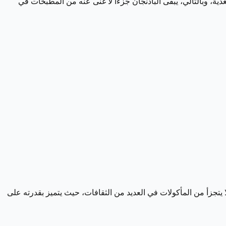
ة، وبالتالي، يبقى الباذنجان جزءًا لا غنى عنه من المطبخات في
لا يتجزأ من المأكولات في العديد من الثقافات، حيث يتميز بقدرته على