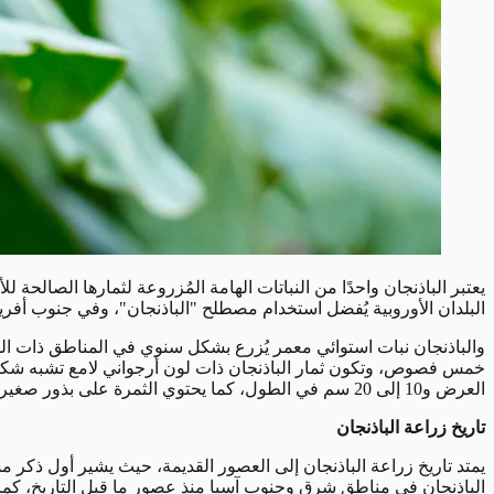
يعتبر الباذنجان واحدًا من النباتات الهامة المُزروعة لثمارها الصالحة
البلدان الأوروبية يُفضل استخدام مصطلح "الباذنجان"، وفي جنوب أفر
والباذنجان نبات استوائي معمر يُزرع بشكل سنوي في المناطق ذات المن
العرض و10 إلى 20 سم في الطول، كما يحتوي الثمرة على بذور صغيرة ناعمة.
تاريخ زراعة الباذنجان
الباذنجان في مناطق شرق وجنوب آسيا منذ عصور ما قبل التاريخ، كم