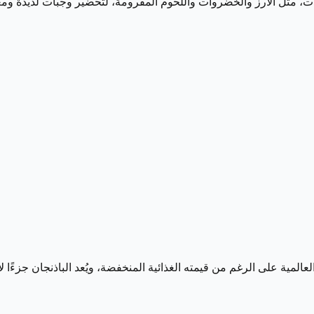
، مثل الأرز والخضروات واللحوم المفرومة، لتحضير وجبات لذيذة ومغذي
العالمية على الرغم من قيمته الغذائية المنخفضة، ويُعد الباذنجان جزءًا 