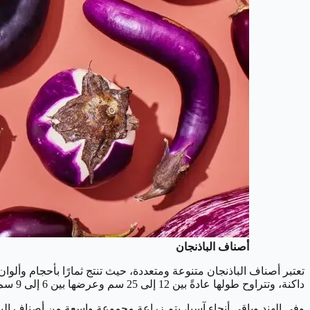
أصناف الباذنجان
تعتبر أصناف الباذنجان متنوعة ومتعددة، حيث تنتج ثمارًا بأحجام وألوان
داكنة، وتتراوح طولها عادةً بين 12 إلى 25 سم وعرضها بين 6 إلى 9 سم.
وفي الهند وباقي أنحاء آسيا، يتم زراعة مجموعة واسعة من أصناف البرن