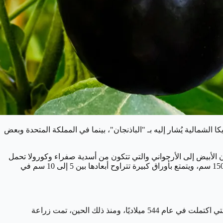
 الشمالية يُشار إليه بـ "الباذنجان"، بينما في المملكة المتحدة وبعض
 الأبيض إلى الأرجواني والتي تتكون من أسدية صفراء وكورولا تحمل
خمس فصوص، وتكون ثمار الباذنجان ذات لون أرجواني لامع تشبه شكل البيضة، وتتميز بلحم أبيض ولذيذ، يمكن للباذنجان أن ينمو بين 40 إلى 150 سم، ويتمتع بأوراق كبيرة تتراوح أبعادها بين 5 إلى 10 سم في
يمتد تاريخ زراعة الباذنجان إلى العصور القديمة، حيث يشير أول ذكر مسجل له إلى أطروحة زراعية قديمة للصينيين تدعى "كيمين ياوشو"، والتي اكتملت في عام 544 ميلاديًا، ومنذ ذلك الحين، تمت زراعة