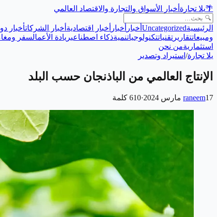
🌴
يلا تجارة
أخبار الأسواق والتجارة والاقتصاد العالمي
الرئيسية
Uncategorized
أخبار
أخبار
أخبار اقتصادية
أخبار الشركات
أخبار دول
ومبيعات
تقارير
تقنيات
تكنولوجيا
تنمية
ذكاء اصطناعي
ريادة الأعمال
سفر ومغام
استثمارية
من نحن
يلا تجارة
/
استيراد وتصدير
الإنتاج العالمي من الباذنجان حسب البلد
17 مارس 2024
raneem
·
610
كلمة