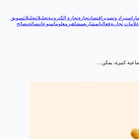
ار
استيراد وتصدير
اقتصاد
تجارة
تجارة إلكترونية
تحليلات
تحليلات
تسويق
لامات تجارية
فعاليات
مشاريع
مشاهير
معلومات
منوعات
نصائح
نصائح
جتماعية كبيرة، يمكن…