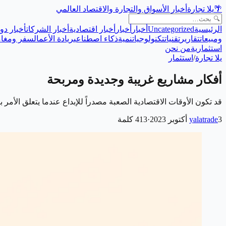
🌴
يلا تجارة
أخبار الأسواق والتجارة والاقتصاد العالمي
الرئيسية
Uncategorized
أخبار
أخبار
أخبار اقتصادية
أخبار الشركات
أخبار دول
ومبيعات
تقارير
تقنيات
تكنولوجيا
تنمية
ذكاء اصطناعي
ريادة الأعمال
سفر ومغام
استثمارية
من نحن
يلا تجارة
/
استثمار
أفكار مشاريع غريبة وجديدة ومربحة
قد تكون الأوقات الاقتصادية الصعبة مصدراً للإبداع عندما يتعلق الأمر
3 أكتوبر 2023
yalatrade
·
413
كلمة