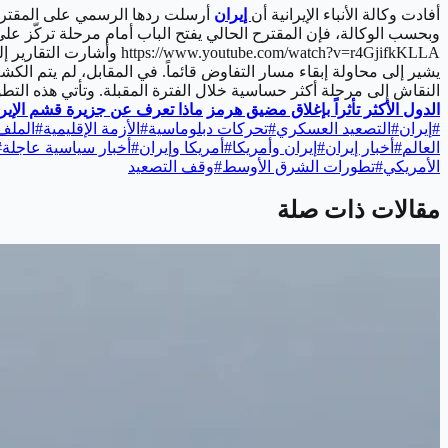
أفادت وكالة الأنباء الإيرانية أن
إيران
أرسلت ردها الرسمي على المقترح 
وبحسب الوكالة، فإن المقترح الحالي يفتح الباب أمام مرحلة تركّز 
https://www.youtube.com/watch?v=r4GjifkKLLA
وأشارت التقارير إ
يشير إلى محاولة إبقاء مسار التفاوض قائماً.
في المقابل، لم يتم الكشف 
النقاش إلى مرحلة أكثر حساسية خلال الفترة المقبلة.
وتأتي هذه التط
الدول الأكثر تأثراً بإغلاق مضيق هرمز
ماذا تعرف عن جزيرة قشم الإيرا
#
إيران
#
التصعيد العسكري
#
تحركات دبلوماسية
#
الأزمة الإقليمية
#
الملف 
العالم
#
أخبار إيران
#
إيران وأمريكا
#
أمريكا وإيران
#
أخبار سياسية عاجلة
#
الأمريكي
#
تطورات الشرق الأوسط
#
وقف التصعيد
مقالات ذات صلة