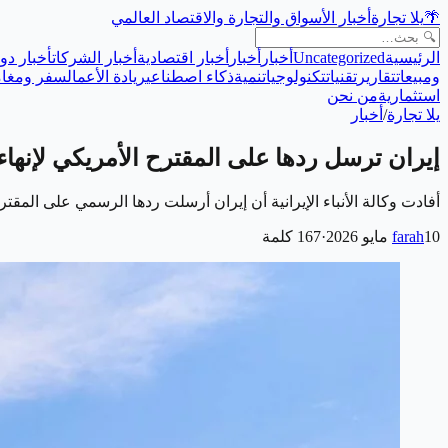
🌴
يلا تجارة
أخبار الأسواق والتجارة والاقتصاد العالمي
الرئيسية
Uncategorized
أخبار
أخبار
أخبار اقتصادية
أخبار الشركات
أخبار دول
ومبيعات
تقارير
تقنيات
تكنولوجيا
تنمية
ذكاء اصطناعي
ريادة الأعمال
سفر ومغام
استثمارية
من نحن
يلا تجارة
/
أخبار
إيران ترسل ردها على المقترح الأمريكي لإنها
أفادت وكالة الأنباء الإيرانية أن إيران أرسلت ردها الرسمي على الم
10 مايو 2026
farah
·
167
كلمة