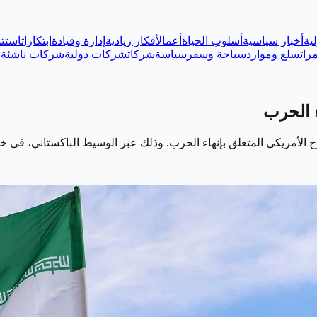
ية
أخبار سياسية
أسلوب الحياة
أعمال
أفكار ريادية
إدارة وقيادة
ابتكارات
استثم
رات
سلع وموارد
سياحة وسفر
سياسة
شركات
شركات دولية
شركات ناشئة
ع
ء الحرب
قترح الأمريكي المتعلق بإنهاء الحرب. وذلك عبر الوسيط الباكستاني، 