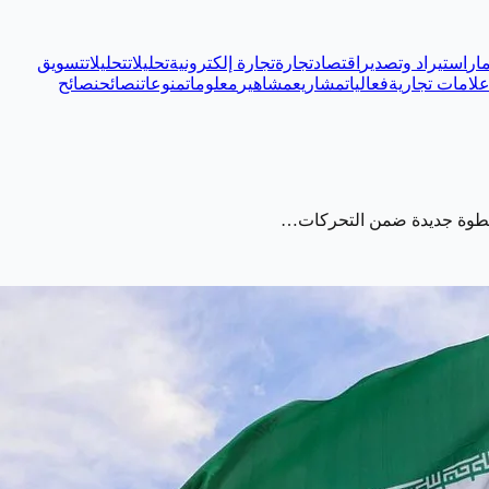
ار
استيراد وتصدير
اقتصاد
تجارة
تجارة إلكترونية
تحليلات
تحليلات
تسويق
لامات تجارية
فعاليات
مشاريع
مشاهير
معلومات
منوعات
نصائح
نصائح
في خطوة جديدة ضمن التحركات…