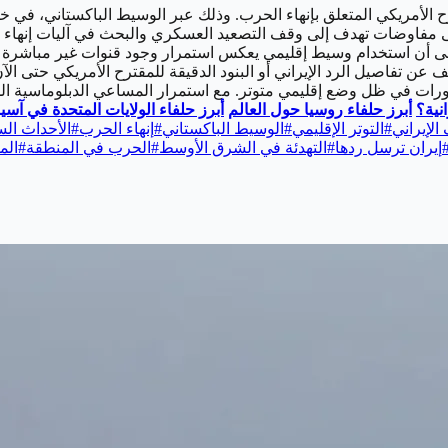
الأمريكي المتعلق بإنهاء الحرب. وذلك عبر الوسيط الباكستاني، في خ
على مفاوضات تهدف إلى وقف التصعيد العسكري والبحث في آليات إنهاء ا
لى أن استخدام وسيط إقليمي يعكس استمرار وجود قنوات غير مباشرة بي
عن تفاصيل الرد الإيراني أو البنود الدقيقة للمقترح الأمريكي حتى الآن،
ورات في ظل وضع إقليمي متوتر. مع استمرار المساعي الدبلوماسية الدو
نية؟
أبرز حلفاء روسيا حول العالم
أبرز حلفاء الولايات المتحدة في آسيا
الإيراني
#
التوتر الإقليمي
#
الوسيط الباكستاني
#
إنهاء الحرب
#
الأحداث ال
إيران ترسل ردها
#
التهدئة في الشرق الأوسط
#
الحرب في المنطقة
#
الم