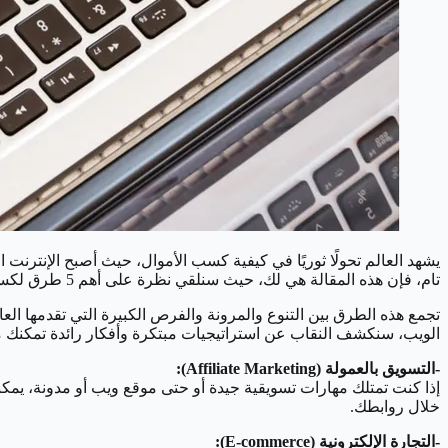
يشهد العالم تحولًا ثوريًا في كيفية كسب الأموال، حيث أصبح الإنترن
تام، فإن هذه المقالة هي لك، حيث سنلقي نظرة على أهم 5 طرق لكسب المال من على الإنترنت بطرق عديدة تساعدك في تحقيق أهدافك المالية بنجاح.
تجمع هذه الطرق بين التنوع والمرونة والفرص الكبيرة التي تقدمها ا
الويب، سنكشف النقاب عن استراتيجيات مبتكرة وأفكار رائدة تمكنك من 
-التسويق بالعمولة (Affiliate Marketing):
إذا كنت تمتلك مهارات تسويقية جيدة أو حتى موقع ويب أو مدونة، يم
خلال روابطك.
-التجارة الإلكترونية (E-commerce):