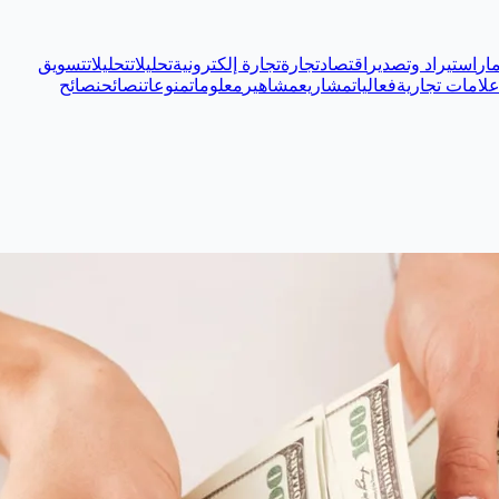
ار
استيراد وتصدير
اقتصاد
تجارة
تجارة إلكترونية
تحليلات
تحليلات
تسويق
لامات تجارية
فعاليات
مشاريع
مشاهير
معلومات
منوعات
نصائح
نصائح