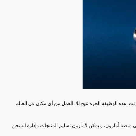
رنت، هذه الوظيفة الحرة تتيح لك العمل من أي مكان في العالم
نت، يمكنك استخدام خدمة "الوفاء بالطلب من أمازون" (Fulfillment by Amazon) لبيع منتجاتك على منصة أمازون، و يمكن لأمازون تسليم المنتجات وإدارة الشحن