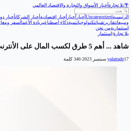
🌴
يلا تجارة
أخبار الأسواق والتجارة والاقتصاد العالمي
الرئيسية
Uncategorized
أخبار
أخبار
أخبار اقتصادية
أخبار الشركات
أخبار دول
ومبيعات
تقارير
تقنيات
تكنولوجيا
تنمية
ذكاء اصطناعي
ريادة الأعمال
سفر ومغام
استثمارية
من نحن
يلا تجارة
/
استثمار
شاهد ... أهم 5 طرق لكسب المال على الأنترنت
17 سبتمبر 2023
yalatrade
·
346
كلمة