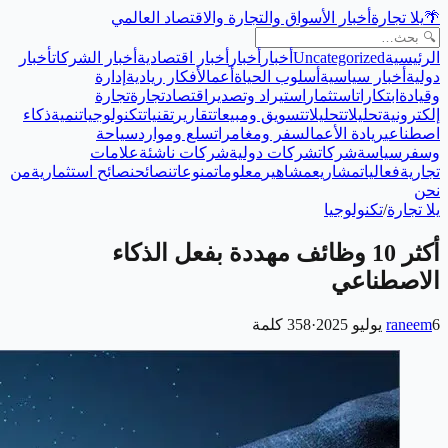
🌴
يلا تجارة
أخبار الأسواق والتجارة والاقتصاد العالمي
الرئيسية
Uncategorized
أخبار
أخبار
أخبار اقتصادية
أخبار الشركات
أخبار
دولية
أخبار سياسية
أسلوب الحياة
أعمال
أفكار ريادية
إدارة
وقيادة
ابتكارات
استثمار
استيراد وتصدير
اقتصاد
تجارة
تجارة
إلكترونية
تحليلات
تحليلات
تسويق ومبيعات
تقارير
تقنيات
تكنولوجيا
تنمية
ذكاء
اصطناعي
ريادة الأعمال
سفر ومغامرات
سلع وموارد
سياحة
وسفر
سياسة
شركات
شركات دولية
شركات ناشئة
علامات
تجارية
فعاليات
مشاريع
مشاهير
معلومات
منوعات
نصائح
نصائح استثمارية
من
نحن
يلا تجارة
/
تكنولوجيا
أكثر 10 وظائف مهددة بفعل الذكاء
الاصطناعي
6 يوليو 2025
raneem
·
358
كلمة