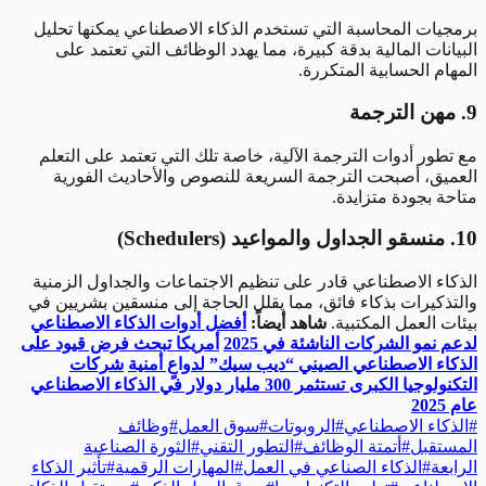
برمجيات المحاسبة التي تستخدم الذكاء الاصطناعي يمكنها تحليل
البيانات المالية بدقة كبيرة، مما يهدد الوظائف التي تعتمد على
المهام الحسابية المتكررة.
9. مهن الترجمة
مع تطور أدوات الترجمة الآلية، خاصة تلك التي تعتمد على التعلم
العميق، أصبحت الترجمة السريعة للنصوص والأحاديث الفورية
متاحة بجودة متزايدة.
10. منسقو الجداول والمواعيد (Schedulers)
الذكاء الاصطناعي قادر على تنظيم الاجتماعات والجداول الزمنية
والتذكيرات بذكاء فائق، مما يقلل الحاجة إلى منسقين بشريين في
بيئات العمل المكتبية.
شاهد أيضاً:
أفضل أدوات الذكاء الاصطناعي
لدعم نمو الشركات الناشئة في 2025
أمريكا تبحث فرض قيود على
الذكاء الاصطناعي الصيني “ديب سيك” لدواعٍ أمنية
شركات
التكنولوجيا الكبرى تستثمر 300 مليار دولار في الذكاء الاصطناعي
عام 2025
#
الذكاء الاصطناعي
#
الروبوتات
#
سوق العمل
#
وظائف
المستقبل
#
أتمتة الوظائف
#
التطور التقني
#
الثورة الصناعية
الرابعة
#
الذكاء الصناعي في العمل
#
المهارات الرقمية
#
تأثير الذكاء