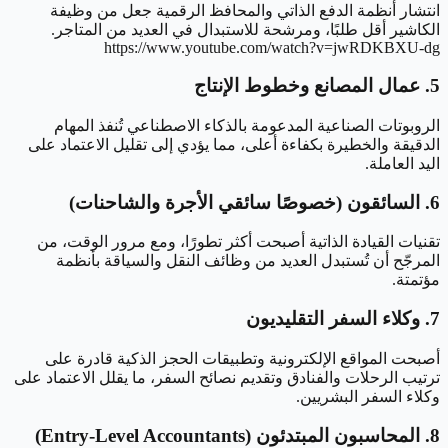
انتشار أنظمة الدفع الذاتي والمحافظ الرقمية جعل من وظيفة
الكاشير أقل طلبًا، ومرشحة للاستبدال في العديد من المتاجر.
https://www.youtube.com/watch?v=jwRDKBXU-dg
5. عمال المصانع وخطوط الإنتاج
الروبوتات الصناعية المدعومة بالذكاء الاصطناعي تُنفذ المهام
الدقيقة والخطيرة بكفاءة أعلى، مما يؤدي إلى تقليل الاعتماد على
اليد العاملة.
6. السائقون (خصوصًا سائقي الأجرة والشاحنات)
تقنيات القيادة الذاتية أصبحت أكثر تطورًا، ومع مرور الوقت، من
المرجّح أن تُستبدل العديد من وظائف النقل والسياقة بأنظمة
مؤتمتة.
7. وكلاء السفر التقليديون
أصبحت المواقع الإلكترونية وتطبيقات الحجز الذكية قادرة على
ترتيب الرحلات والفنادق وتقديم نصائح السفر، ما يقلل الاعتماد على
وكلاء السفر البشريين.
8. المحاسبون المبتدئون (Entry-Level Accountants)