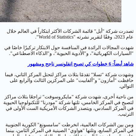
تصدرت شركة "أبل" قائمة الشركات الأكثر ابتكاراً في العالم خلال
عام 2023، وفقًا لتقرير نشرته "World of Statistics".
شهدت المجالات الرائدة في المنافسة حول الابتكار تركيزًا خاصًا في
"السيارات الكهربائية"، و"الأدوية الحيوية"، و"الذكاء الاصطناعي".
شاهد أيضاً: 6 خطوات كي تصبح انفلونسر ناجح ومشهور
وشهدت شركة "تسلا" تقدمًا بثلاث مراكز لتحتل المركز الثاني، فيما
حافظت "أمازون" و"ألفابيت" على المركزين الثالث والرابع على
التوالي.
من ناحية أخرى، شهدت شركة "مايكروسوفت" تراجعًا بثلاث مراكز
لتصبح في المركز الخامس، تلتها شركة "مودرنا" للتكنولوجيا الحيوية
في المركز السادس، ويتصدر الشركات الأمريكية الست الأولى في
الترتيب.
ومن بين الشركات العالمية، انخرطت "سامسونغ" الكورية الجنوبية
في المركز السابع، وتلتها "هواوي" الصينية في المركز الثامن، بينما