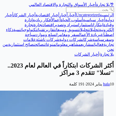
🌴
يلا تجارة
أخبار الأسواق والتجارة والاقتصاد العالمي
الرئيسية
Uncategorized
أخبار
أخبار
أخبار اقتصادية
أخبار الشركات
أخبار
دولية
أخبار سياسية
أسلوب الحياة
أعمال
أفكار ريادية
إدارة
وقيادة
ابتكارات
استثمار
استيراد وتصدير
اقتصاد
تجارة
تجارة
إلكترونية
تحليلات
تحليلات
تسويق ومبيعات
تقارير
تقنيات
تكنولوجيا
تنمية
ذكاء
اصطناعي
ريادة الأعمال
سفر ومغامرات
سلع وموارد
سياحة
وسفر
سياسة
شركات
شركات دولية
شركات ناشئة
علامات
تجارية
فعاليات
مشاريع
مشاهير
معلومات
منوعات
نصائح
نصائح استثمارية
من
نحن
يلا تجارة
/
أخبار الشركات
أكثر الشركات ابتكاراً في العالم لعام 2023..
"تسلا" تتقدم 3 مراكز
10 يناير 2024
hala
·
191
كلمة