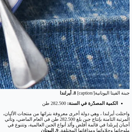
جبنة الفيتا اليونانية[/caption]
8. أيرلندا
الكمية المصدّرة في السنة:
282.500 طن
واحتلت أيرلندا ، وهي دولة أخرى معروفة بتراثها من منتجات الألبان،
المرتبة الثامنة بإنتاج جبن بلغ 282.500 طن في العام الماضي، وتأتي
أجبان إيرنلدا في قائمة أفلض وألذ أنواع الجبن العالمية، وتتنوع في
ملوحاتها وحلاواتها ومذاقاتها المختلفة.
9. اليونان