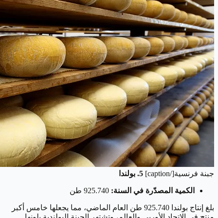
جبنة فرنسية[/caption]
5. بولندا
الكمية المصدّرة في السنة:
925.740 طن
بلغ إنتاج بولندا 925.740 طن العام الماضي، مما يجعلها خامس أكبر
منتج في الاتحاد الأوربي والعالم، وتشتهر الجبنة البولندية بلونها