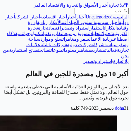
🌴
يلا تجارة
أخبار الأسواق والتجارة والاقتصاد العالمي
الرئيسية
Uncategorized
أخبار
أخبار
أخبار اقتصادية
أخبار الشركات
أخبار
دولية
أخبار سياسية
أسلوب الحياة
أعمال
أفكار ريادية
إدارة
وقيادة
ابتكارات
استثمار
استيراد وتصدير
اقتصاد
تجارة
تجارة
إلكترونية
تحليلات
تحليلات
تسويق ومبيعات
تقارير
تقنيات
تكنولوجيا
تنمية
ذكاء
اصطناعي
ريادة الأعمال
سفر ومغامرات
سلع وموارد
سياحة
وسفر
سياسة
شركات
شركات دولية
شركات ناشئة
علامات
تجارية
فعاليات
مشاريع
مشاهير
معلومات
منوعات
نصائح
نصائح استثمارية
من
نحن
يلا تجارة
/
استيراد وتصدير
أكبر 10 دول مصدرة للجبن في العالم
تعد الأجبان من اللوازم الغذائية الأساسية التي تحظى بشعبية واسعة
حول العالم، ولا تمثل فقط مصدرًا للطاقة والبروتين، بل تشكل أيضًا
تجربة ذوق فريدة، ويُعتبر…
31 ديسمبر 2023
doha
·
749
كلمة