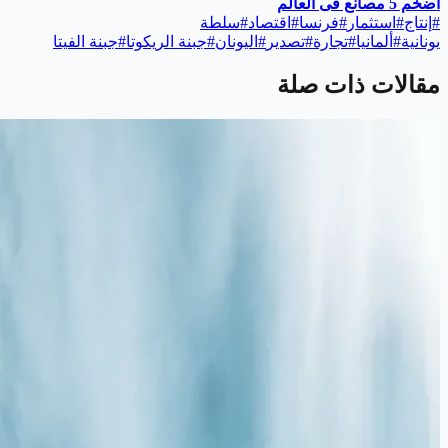
أضخم 5 مصانع فى العالم
#
إنتاج
#
استثمار
#
فرنسا
#
اقتصاد
#
سلطة
يونانية
#
ألمانيا
#
تجارة
#
تصدير
#
اليونان
#
جبنة الريكوتا
#
جبنة الفيتا
مقالات ذات صلة