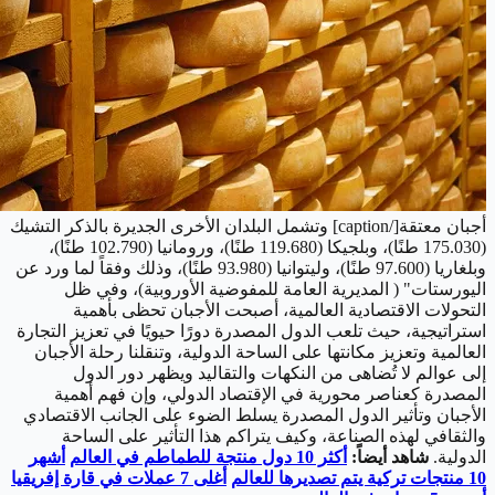
أجبان معتقة[/caption] وتشمل البلدان الأخرى الجديرة بالذكر التشيك
(175.030 طنًا)، وبلجيكا (119.680 طنًا)، ورومانيا (102.790 طنًا)،
وبلغاريا (97.600 طنًا)، وليتوانيا (93.980 طنًا)، وذلك وفقاً لما ورد عن
اليورستات" ( المديرية العامة للمفوضية الأوروبية)، وفي ظل
التحولات الاقتصادية العالمية، أصبحت الأجبان تحظى بأهمية
استراتيجية، حيث تلعب الدول المصدرة دورًا حيويًا في تعزيز التجارة
العالمية وتعزيز مكانتها على الساحة الدولية، وتنقلنا رحلة الأجبان
إلى عوالم لا تُضاهى من النكهات والتقاليد ويظهر دور الدول
المصدرة كعناصر محورية في الإقتصاد الدولي، وإن فهم أهمية
الأجبان وتأثير الدول المصدرة يسلط الضوء على الجانب الاقتصادي
والثقافي لهذه الصناعة، وكيف يتراكم هذا التأثير على الساحة
الدولية.
شاهد أيضاً:
أكثر 10 دول منتجة للطماطم في العالم
أشهر
10 منتجات تركية يتم تصديرها للعالم
أغلى 7 عملات في قارة إفريقيا