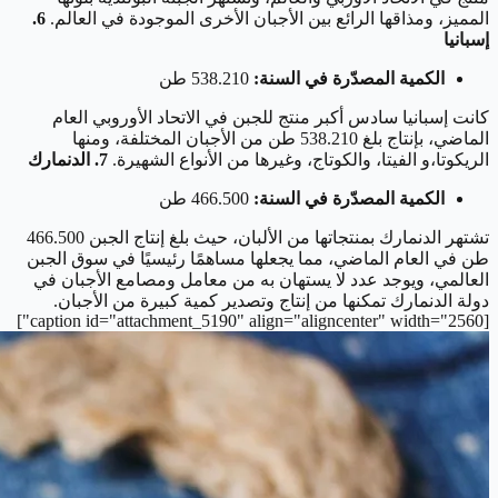
المميز، ومذاقها الرائع بين الأجبان الأخرى الموجودة في العالم.
6.
إسبانيا
الكمية المصدّرة في السنة:
538.210 طن
كانت إسبانيا سادس أكبر منتج للجبن في الاتحاد الأوروبي العام
الماضي، بإنتاج بلغ 538.210 طن من الأجبان المختلفة، ومنها
الريكوتا،و الفيتا، والكوتاج، وغيرها من الأنواع الشهيرة.
7. الدنمارك
الكمية المصدّرة في السنة:
466.500 طن
تشتهر الدنمارك بمنتجاتها من الألبان، حيث بلغ إنتاج الجبن 466.500
طن في العام الماضي، مما يجعلها مساهمًا رئيسيًا في سوق الجبن
العالمي، ويوجد عدد لا يستهان به من معامل ومصامع الأجبان في
دولة الدنمارك تمكنها من إنتاج وتصدير كمية كبيرة من الأجبان.
[caption id="attachment_5190" align="aligncenter" width="2560"]