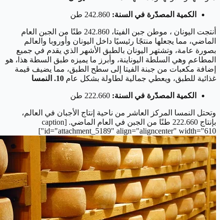
الكمية المصدّرة في السنة:
242.860 طن
أنتجت اليونان ، موطن جبن الفيتا، 242.860 طنًا من الجبن العام
الماضي، مما يجعلها منتجًا رئيسيًا داخل اليونان وأوروبا والعالم
بصورة عامة، وتشتهر اليونان بالطبق الأشهر الذي يقدم في جميع
المطاعم وهي السلطة اليوناينة، وأبرز ما يميزه طبق السطة هذا، هو
إضافة مكعبات من جبنة الفيتا إلى سطح الطبق، مما يضيف قيمة
غذائية للطبق، ويعطي جمالية لطاولة بشكل عام
10. النمسا
الكمية المصدّرة في السنة:
222.660 طن
وتحتل النمسا المركز العاشر من ناحية إنتاج الأجبان في العالم،
بإنتاج 222.660 طنًا من الجبن في العام الماضي. [caption
id="attachment_5189" align="aligncenter" width="610"]