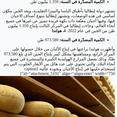
الكمية المصدّرة في السنة:
1.359 مليون طن
تشتهر دولة إيطاليا بأطباق الباسا والبيتزا التقليدية، ويعد الجبن مكوّن
أساسي في هذه الوصفات، وتشتهر إيطاليا بتنوع أصناف الاجبان
فيها، وفيها أجبان معتّقة ذات نكهة فريدة تتميز عن غيرها في جميع
أنحاء العالم، وجاءت إيطاليا في المركز الثالث بإنتاج 1.359 مليون
طن من الجبن في عام 2022.
4. هولندا
الكمية المصدّرة في السنة:
973.580 طن
وأظهرت هولندا براعتها في إنتاج الألبان من خلال حصولها على
المركز الرابع، ومساهمتها بشكل كبير بإنتاج الجبن الذي بلغ 973.580
طنًا، وذلك بفضل المزارع الهولندية الكبيرة والمنتشرة في جميع
أنحاء البلاد، والتي تحتوي على عدد هائل من الأبقار الحلوب، التي يتم
إستخدام حليبها في إنتاج الأجبان وبجودة عالية. [caption
id="attachment_5191" align="aligncenter" width="750"]