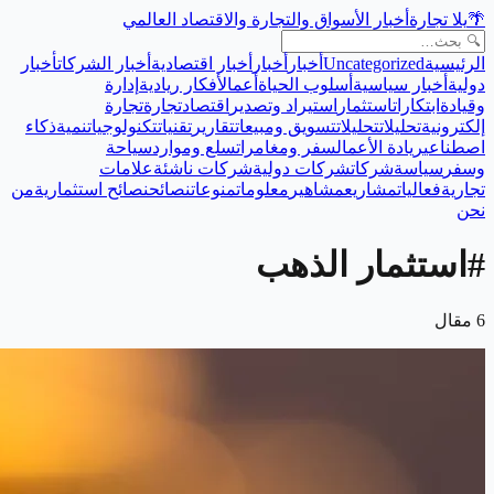
🌴
يلا تجارة
أخبار الأسواق والتجارة والاقتصاد العالمي
الرئيسية
Uncategorized
أخبار
أخبار
أخبار اقتصادية
أخبار الشركات
أخبار
دولية
أخبار سياسية
أسلوب الحياة
أعمال
أفكار ريادية
إدارة
وقيادة
ابتكارات
استثمار
استيراد وتصدير
اقتصاد
تجارة
تجارة
إلكترونية
تحليلات
تحليلات
تسويق ومبيعات
تقارير
تقنيات
تكنولوجيا
تنمية
ذكاء
اصطناعي
ريادة الأعمال
سفر ومغامرات
سلع وموارد
سياحة
وسفر
سياسة
شركات
شركات دولية
شركات ناشئة
علامات
تجارية
فعاليات
مشاريع
مشاهير
معلومات
منوعات
نصائح
نصائح استثمارية
من
نحن
#
استثمار الذهب
6
مقال