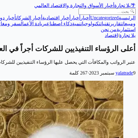
🌴
يلا تجارة
أخبار الأسواق والتجارة والاقتصاد العالمي
الرئيسية
Uncategorized
أخبار
أخبار
أخبار اقتصادية
أخبار الشركات
أخبار دول
ومبيعات
تقارير
تقنيات
تكنولوجيا
تنمية
ذكاء اصطناعي
ريادة الأعمال
سفر ومغام
استثمارية
من نحن
يلا تجارة
/
اقتصاد
أعلى الرؤساء التنفيذيين للشركات أجراً في الع
عتبر الرواتب والمكافآت التي يحصل عليها الرؤساء التنفيذيين للشركات
9 سبتمبر 2023
yalatrade
·
267
كلمة