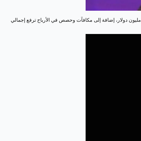
رئيس التنفيذي لشركة آبل، يأتي في المرتبة الثانية بأعلى الرواتب, حيث حصل كوك على راتب ثابت يبلغ حوالي 15 مليون دولار، إضافة إلى مكافآت وحصص في الأرباح ترفع إجمالي