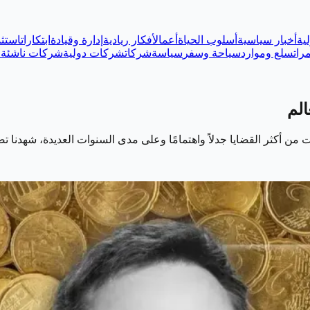
ية
أخبار سياسية
أسلوب الحياة
أعمال
أفكار ريادية
إدارة وقيادة
ابتكارات
استثم
رات
سلع وموارد
سياحة وسفر
سياسة
شركات
شركات دولية
شركات ناشئة
ع
الم
 من أكثر القضايا جدلاً واهتمامًا وعلى مدى السنوات العديدة، شهدنا ت