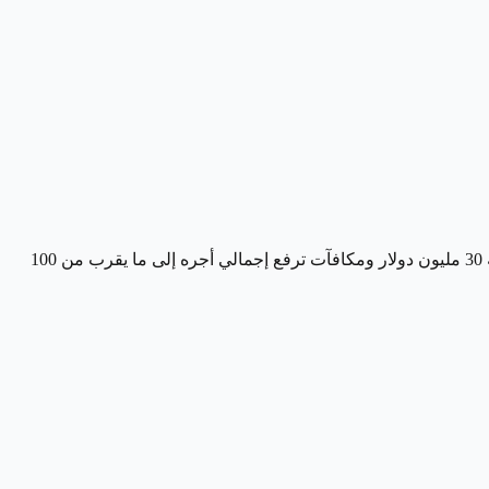
ريتشارد كلارك، الرئيس التنفيذي لشركة كوكا كولا، يشغل المرتبة الخامسة, يحصل كلارك على راتب سنوي بقيمة 30 مليون دولار ومكافآت ترفع إجمالي أجره إلى ما يقرب من 100