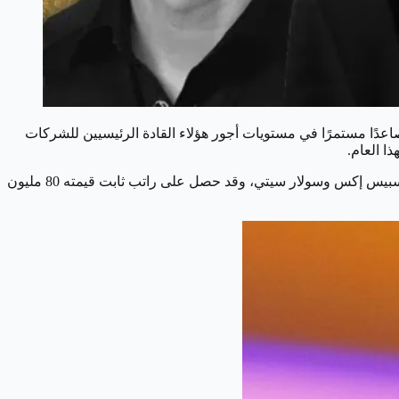
صاعدًا مستمرًا في مستويات أجور هؤلاء القادة الرئيسيين للشركات
لا يزال إيلون ماسك يتصدر القائمة كأعلى الرؤساء التنفيذيين أجرًا في العالم, يدير ماسك شركات تيسلا وسبيس إكس وسولار سيتي، وقد حصل على راتب ثابت قيمته 80 مليون