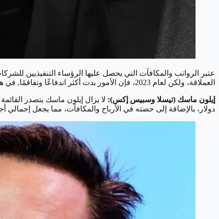
عتبر الرواتب والمكافآت التي يحصل عليها الرؤساء التنفيذيين للشركات
العملاقة، ولكن لعام 2023، فإن الأمور بدت أكثر اندفاعًا وتفاقمًا, في هذا المقال، سنلقي نظرة على أعلى الرؤساء التنفيذيين أجرًا في العالم لهذا العام.
إيلون ماسك (تيسلا وسبيس إكس):
دولار، بالإضافة إلى حصته في الأرباح والمكافآت، مما يجعل إجمالي أجر