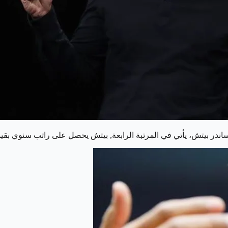
 المرتبة الرابعة, بيتش يحصل على راتب سنوي بقيمة 50 مليون دولار ومكافآت تقدر بنحو 120 مليون دو