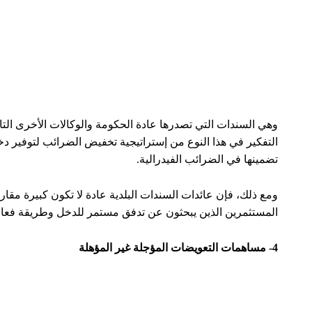
تسمح هذه الإستراتيجية للأفراد بتأجيل جزء من دخلهم حتى تاري
للناس تقليل دخلهم الحالي الخاضع للضريبة، ومع ذلك، قبل القي
القواعد بعناية.
شاهد أيضاً:
أكبر 5 بنوك في العالم من حيث حجم الأصول
5
مشاريع عملاقة أنجزتها تركيا بـ 2023
مدير
Spotify
المالي يترك منصبه بعد تسريح 1500 موظف
خطوات استخراج تأشيرات مهنية فورية في السعودية
شارك
By
ضحى أبو فرحة
أبريل 21, 2024