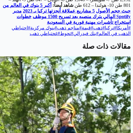
801 طن
10- هولندا – 612 طن
شاهد أيضاً:
أكبر 5 بنوك في العالم من
حيث حجم الأصول
5
مشاريع عملاقة أنجزتها تركيا بـ 2023
مدير
Spotify
المالي يترك منصبه بعد تسريح 1500 موظف
خطوات
استخراج تأشيرات مهنية فورية في السعودية
#
أمريكا
#
تركيا
#
ذهب
#
قيمة
#
مناجم ذهب
#
بنوك مركزية
#
احتياطي
الذهب في العالم
#
بنك فيدرالي
#
تحوط
#
غحتياطي ذهب
مقالات ذات صلة