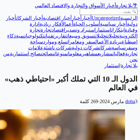
🌴
يلا تجارة
أخبار الأسواق والتجارة والاقتصاد العالمي
الرئيسية
Uncategorized
أخبار
أخبار
أخبار اقتصادية
أخبار الشركات
أخبار
دولية
أخبار سياسية
أسلوب الحياة
أعمال
أفكار ريادية
إدارة
وقيادة
ابتكارات
استثمار
استيراد وتصدير
اقتصاد
تجارة
تجارة
إلكترونية
تحليلات
تحليلات
تسويق ومبيعات
تقارير
تقنيات
تكنولوجيا
تنمية
ذكاء
اصطناعي
ريادة الأعمال
سفر ومغامرات
سلع وموارد
سياحة
وسفر
سياسة
شركات
شركات دولية
شركات ناشئة
علامات
تجارية
فعاليات
مشاريع
مشاهير
معلومات
منوعات
نصائح
نصائح استثمارية
من
نحن
يلا تجارة
/
استثمار
الدول الـ 10 التي تملك أكبر «احتياطي ذهب»
في العالم
3 مارس 2024
doha
·
269
كلمة